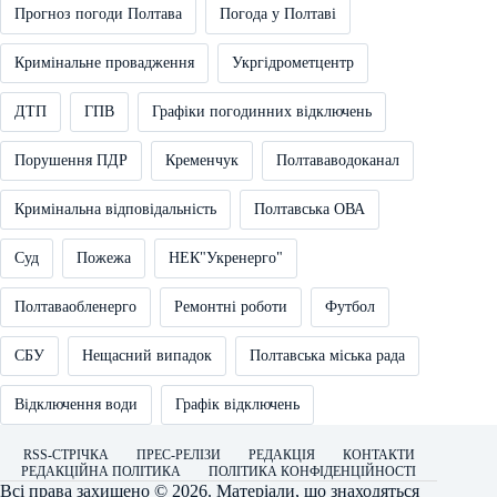
Прогноз погоди Полтава
Погода у Полтаві
Кримінальне провадження
Укргідрометцентр
ДТП
ГПВ
Графіки погодинних відключень
Порушення ПДР
Кременчук
Полтававодоканал
Кримінальна відповідальність
Полтавська ОВА
Суд
Пожежа
НЕК"Укренерго"
Полтаваобленерго
Ремонтні роботи
Футбол
СБУ
Нещасний випадок
Полтавська міська рада
Відключення води
Графік відключень
RSS-СТРІЧКА
ПРЕС-РЕЛІЗИ
РЕДАКЦІЯ
КОНТАКТИ
РЕДАКЦІЙНА ПОЛІТИКА
ПОЛІТИКА КОНФІДЕНЦІЙНОСТІ
Всі права захищено © 2026. Матеріали, що знаходяться