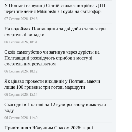
У Полтаві на вулиці Сінній сталася потрійна ДТП
через зіткнення Mitsubishi з Toyota на світлофорі
07 Серпня 2026, 12:16
На водоймах Полтавщини за дві доби сталися три
смертельні випадки
06 Серпня 2026, 18:31
Скоїв самогубство чи загинув через дурість: на
Полтавщині розслідують стрибок з мосту зі
смертельним результатом
06 Серпня 2026, 18:12
Як цікаво провести вихідний у Полтаві, маючи
лише 100 гривень: три готові маршрути
06 Серпня 2026, 15:14
Сьогодні в Полтаві на 12 вулицях знову вимкнули
воду
06 Серпня 2026, 11:40
Привітання з Яблучним Спасом 2026: гарні