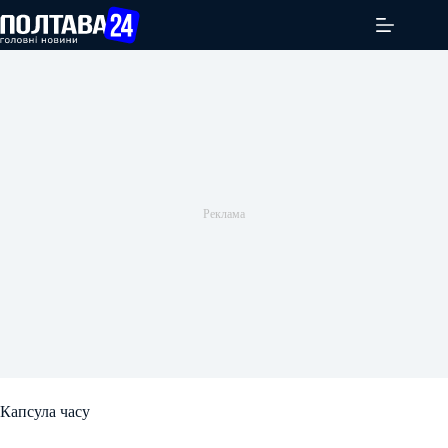
Перейти
до
вмісту
Капсула часу