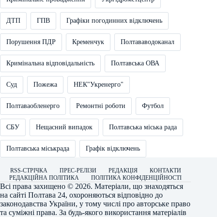
ДТП
ГПВ
Графіки погодинних відключень
Порушення ПДР
Кременчук
Полтававодоканал
Кримінальна відповідальність
Полтавська ОВА
Суд
Пожежа
НЕК"Укренерго"
Полтаваобленерго
Ремонтні роботи
Футбол
СБУ
Нещасний випадок
Полтавська міська рада
Полтавська міськрада
Графік відключень
RSS-СТРІЧКА
ПРЕС-РЕЛІЗИ
РЕДАКЦІЯ
КОНТАКТИ
РЕДАКЦІЙНА ПОЛІТИКА
ПОЛІТИКА КОНФІДЕНЦІЙНОСТІ
Всі права захищено © 2026. Матеріали, що знаходяться
на сайті
Полтава 24
, охороняються відповідно до
законодавства України, у тому числі про авторське право
та суміжні права. За будь-якого використання матеріалів