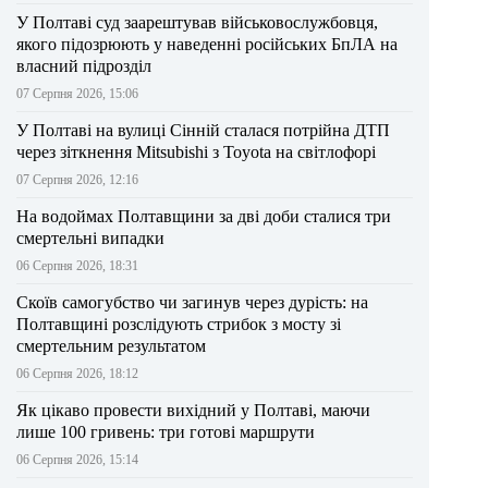
У Полтаві суд заарештував військовослужбовця,
якого підозрюють у наведенні російських БпЛА на
власний підрозділ
07 Серпня 2026, 15:06
У Полтаві на вулиці Сінній сталася потрійна ДТП
через зіткнення Mitsubishi з Toyota на світлофорі
07 Серпня 2026, 12:16
На водоймах Полтавщини за дві доби сталися три
смертельні випадки
06 Серпня 2026, 18:31
Скоїв самогубство чи загинув через дурість: на
Полтавщині розслідують стрибок з мосту зі
смертельним результатом
06 Серпня 2026, 18:12
Як цікаво провести вихідний у Полтаві, маючи
лише 100 гривень: три готові маршрути
06 Серпня 2026, 15:14