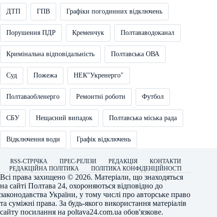
ДТП
ГПВ
Графіки погодинних відключень
Порушення ПДР
Кременчук
Полтававодоканал
Кримінальна відповідальність
Полтавська ОВА
Суд
Пожежа
НЕК"Укренерго"
Полтаваобленерго
Ремонтні роботи
Футбол
СБУ
Нещасний випадок
Полтавська міська рада
Відключення води
Графік відключень
RSS-СТРІЧКА
ПРЕС-РЕЛІЗИ
РЕДАКЦІЯ
КОНТАКТИ
РЕДАКЦІЙНА ПОЛІТИКА
ПОЛІТИКА КОНФІДЕНЦІЙНОСТІ
Всі права захищено © 2026. Матеріали, що знаходяться
на сайті
Полтава 24
, охороняються відповідно до
законодавства України, у тому числі про авторське право
та суміжні права. За будь-якого використання матеріалів
сайту посилання на
poltava24.com.ua
обов'язкове.