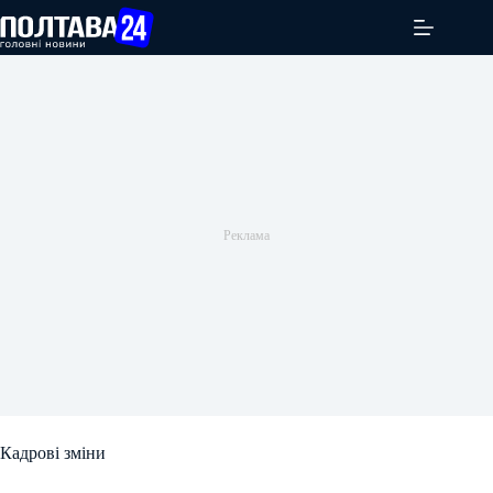
Перейти
до
вмісту
Кадрові зміни