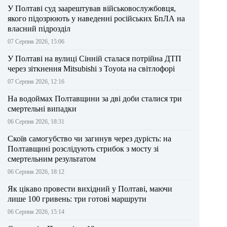
У Полтаві суд заарештував військовослужбовця,
якого підозрюють у наведенні російських БпЛА на
власний підрозділ
07 Серпня 2026, 15:06
У Полтаві на вулиці Сінній сталася потрійна ДТП
через зіткнення Mitsubishi з Toyota на світлофорі
07 Серпня 2026, 12:16
На водоймах Полтавщини за дві доби сталися три
смертельні випадки
06 Серпня 2026, 18:31
Скоїв самогубство чи загинув через дурість: на
Полтавщині розслідують стрибок з мосту зі
смертельним результатом
06 Серпня 2026, 18:12
Як цікаво провести вихідний у Полтаві, маючи
лише 100 гривень: три готові маршрути
06 Серпня 2026, 15:14