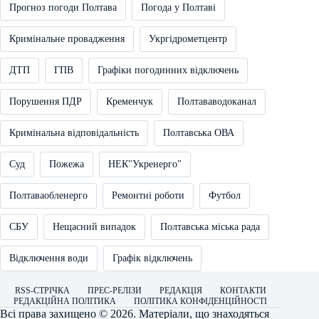
Прогноз погоди Полтава
Погода у Полтаві
Кримінальне провадження
Укргідрометцентр
ДТП
ГПВ
Графіки погодинних відключень
Порушення ПДР
Кременчук
Полтававодоканал
Кримінальна відповідальність
Полтавська ОВА
Суд
Пожежа
НЕК"Укренерго"
Полтаваобленерго
Ремонтні роботи
Футбол
СБУ
Нещасний випадок
Полтавська міська рада
Відключення води
Графік відключень
RSS-СТРІЧКА
ПРЕС-РЕЛІЗИ
РЕДАКЦІЯ
КОНТАКТИ
РЕДАКЦІЙНА ПОЛІТИКА
ПОЛІТИКА КОНФІДЕНЦІЙНОСТІ
Всі права захищено © 2026. Матеріали, що знаходяться