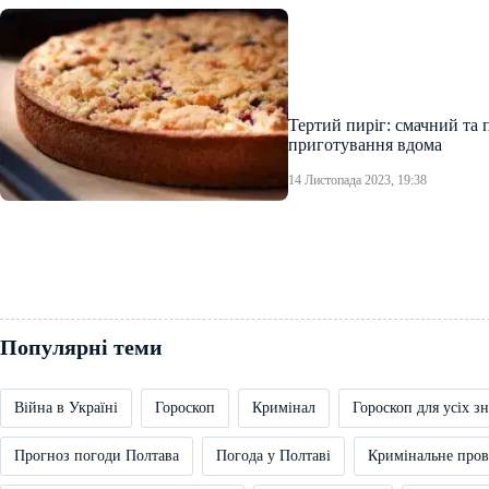
Тертий пиріг: смачний та 
приготування вдома
14 Листопада 2023, 19:38
Популярні теми
Війна в Україні
Гороскоп
Кримінал
Гороскоп для усіх зн
Прогноз погоди Полтава
Погода у Полтаві
Кримінальне про