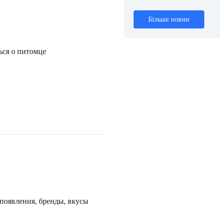
Більше новин
ться о питомце
 появления, бренды, вкусы