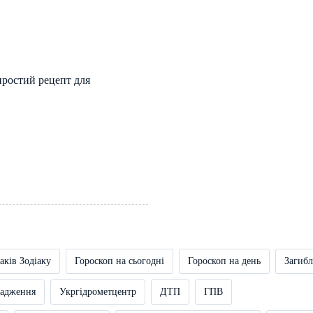
простий рецепт для
аків Зодіаку
Гороскоп на сьогодні
Гороскоп на день
Загибл
вадження
Укргідрометцентр
ДТП
ГПВ