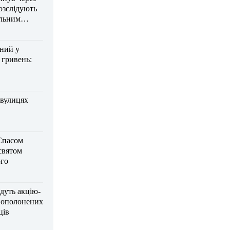
озслідують
ельним
дний у
 гривень:
 вулицях
Спасом
 святом
го
дуть акцію-
вополонених
ців