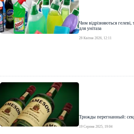
Чим відрізняються гелеві, 
для унітаза
28 Квітня 2026, 12:11
Трижды перегнанный: секр
19 Серпня 2025, 19:04