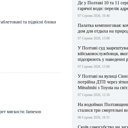
Де у Полтаві 10 та 11 сер
гарячої води: перелік адр
07 Серпня 2026, 16:46
таблетовані та підвісні блоки
Палатка кемпинговая: к
дом для отдыха на приро
07 Серпня 2026, 15:08
У Полтаві суд заарештув
військовослужбовця, яко
підозрюють у наведенні 
БпЛА на власний підрозд
07 Серпня 2026, 15:06
У Полтаві на вулиці Сінн
потрійна ДТП через зітк
Mitsubishi з Toyota на сві
07 Серпня 2026, 12:16
На водоймах Полтавщини 
сталися три смертельні в
ет мягкости Jameson
06 Серпня 2026, 18:31
Скоїв самогубство чи заг