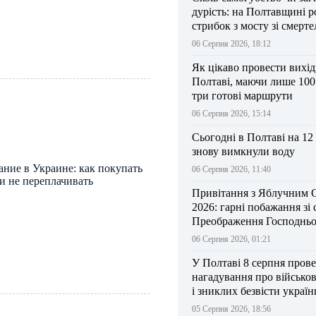
дурість: на Полтавщині р
стрибок з мосту зі смерт
результатом
06 Серпня 2026, 18:12
Як цікаво провести вихі
Полтаві, маючи лише 100
три готові маршрути
06 Серпня 2026, 15:14
Сьогодні в Полтаві на 12
знову вимкнули воду
ание в Украине: как покупать
06 Серпня 2026, 11:40
и не переплачивать
Привітання з Яблучним 
2026: гарні побажання зі
Преображення Господньо
06 Серпня 2026, 01:21
У Полтаві 8 серпня прове
нагадування про військо
і зниклих безвісти україн
05 Серпня 2026, 18:56