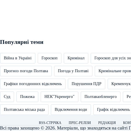
Популярні теми
Війна в Україні
Гороскоп
Кримінал
Гороскоп для усіх зн
Прогноз погоди Полтава
Погода у Полтаві
Кримінальне про
Графіки погодинних відключень
Порушення ПДР
Кременчук
Суд
Пожежа
НЕК"Укренерго"
Полтаваобленерго
Ре
Полтавська міська рада
Відключення води
Графік відключень
RSS-СТРІЧКА
ПРЕС-РЕЛІЗИ
РЕДАКЦІЯ
КОН
Всі права захищено © 2026. Матеріали, що знаходяться на сайті
П