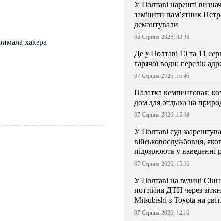
У Полтаві нарешті визна
замінити пам’ятник Петра
демонтували
08 Серпня 2026, 08:36
тримала хакера
Де у Полтаві 10 та 11 сер
гарячої води: перелік адр
07 Серпня 2026, 16:46
Палатка кемпинговая: к
дом для отдыха на приро
07 Серпня 2026, 15:08
У Полтаві суд заарештув
військовослужбовця, яко
підозрюють у наведенні 
БпЛА на власний підрозд
07 Серпня 2026, 15:06
У Полтаві на вулиці Сінн
потрійна ДТП через зітк
Mitsubishi з Toyota на сві
07 Серпня 2026, 12:16