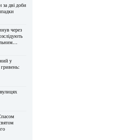
за дві доби
ипадки
инув через
озслідують
ельним
дний у
 гривень:
 вулицях
Спасом
 святом
го