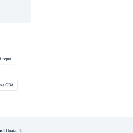
і герої
ька ОВА
ий Поділ, 4.