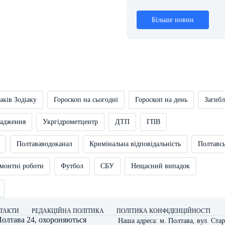
Більше новин
аків Зодіаку
Гороскоп на сьогодні
Гороскоп на день
Загибл
вадження
Укргідрометцентр
ДТП
ГПВ
Полтававодоканал
Кримінальна відповідальність
Полтавс
монтні роботи
Футбол
СБУ
Нещасний випадок
ТАКТИ
РЕДАКЦІЙНА ПОЛІТИКА
ПОЛІТИКА КОНФІДЕНЦІЙНОСТІ
олтава 24
, охороняються
Наша адреса: м. Полтава, вул. Стар