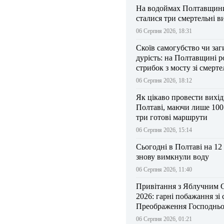
На водоймах Полтавщини 
сталися три смертельні в
06 Серпня 2026, 18:31
Скоїв самогубство чи заг
дурість: на Полтавщині р
стрибок з мосту зі смерт
результатом
06 Серпня 2026, 18:12
Як цікаво провести вихі
Полтаві, маючи лише 100
три готові маршрути
06 Серпня 2026, 15:14
Сьогодні в Полтаві на 12
знову вимкнули воду
06 Серпня 2026, 11:40
Привітання з Яблучним 
2026: гарні побажання зі
Преображення Господньо
06 Серпня 2026, 01:21