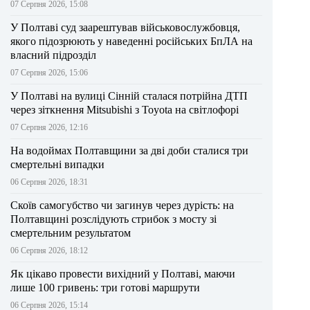
07 Серпня 2026, 15:08
У Полтаві суд заарештував військовослужбовця,
якого підозрюють у наведенні російських БпЛА на
власний підрозділ
07 Серпня 2026, 15:06
У Полтаві на вулиці Сінній сталася потрійна ДТП
через зіткнення Mitsubishi з Toyota на світлофорі
07 Серпня 2026, 12:16
На водоймах Полтавщини за дві доби сталися три
смертельні випадки
06 Серпня 2026, 18:31
Скоїв самогубство чи загинув через дурість: на
Полтавщині розслідують стрибок з мосту зі
смертельним результатом
06 Серпня 2026, 18:12
Як цікаво провести вихідний у Полтаві, маючи
лише 100 гривень: три готові маршрути
06 Серпня 2026, 15:14