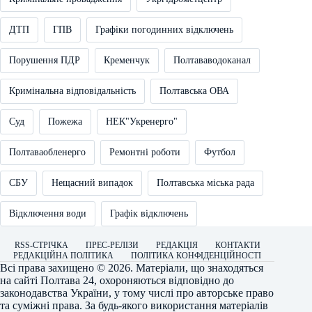
ДТП
ГПВ
Графіки погодинних відключень
Порушення ПДР
Кременчук
Полтававодоканал
Кримінальна відповідальність
Полтавська ОВА
Суд
Пожежа
НЕК"Укренерго"
Полтаваобленерго
Ремонтні роботи
Футбол
СБУ
Нещасний випадок
Полтавська міська рада
Відключення води
Графік відключень
RSS-СТРІЧКА
ПРЕС-РЕЛІЗИ
РЕДАКЦІЯ
КОНТАКТИ
РЕДАКЦІЙНА ПОЛІТИКА
ПОЛІТИКА КОНФІДЕНЦІЙНОСТІ
Всі права захищено © 2026. Матеріали, що знаходяться
на сайті
Полтава 24
, охороняються відповідно до
законодавства України, у тому числі про авторське право
та суміжні права. За будь-якого використання матеріалів