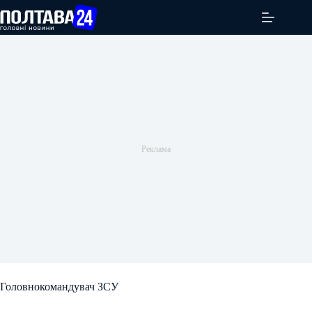
Перейти
до
вмісту
Головнокомандувач ЗСУ