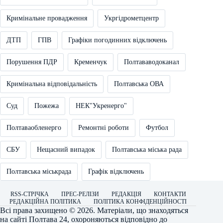
Кримінальне провадження
Укргідрометцентр
ДТП
ГПВ
Графіки погодинних відключень
Порушення ПДР
Кременчук
Полтававодоканал
Кримінальна відповідальність
Полтавська ОВА
Суд
Пожежа
НЕК"Укренерго"
Полтаваобленерго
Ремонтні роботи
Футбол
СБУ
Нещасний випадок
Полтавська міська рада
Полтавська міськрада
Графік відключень
RSS-СТРІЧКА
ПРЕС-РЕЛІЗИ
РЕДАКЦІЯ
КОНТАКТИ
РЕДАКЦІЙНА ПОЛІТИКА
ПОЛІТИКА КОНФІДЕНЦІЙНОСТІ
Всі права захищено © 2026. Матеріали, що знаходяться
на сайті
Полтава 24
, охороняються відповідно до