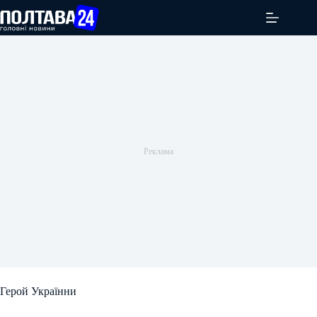
Перейти
до
вмісту
Герой Українни