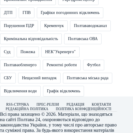
ДТП
ГПВ
Графіки погодинних відключень
Порушення ПДР
Кременчук
Полтававодоканал
Кримінальна відповідальність
Полтавська ОВА
Суд
Пожежа
НЕК"Укренерго"
Полтаваобленерго
Ремонтні роботи
Футбол
СБУ
Нещасний випадок
Полтавська міська рада
Відключення води
Графік відключень
RSS-СТРІЧКА
ПРЕС-РЕЛІЗИ
РЕДАКЦІЯ
КОНТАКТИ
РЕДАКЦІЙНА ПОЛІТИКА
ПОЛІТИКА КОНФІДЕНЦІЙНОСТІ
Всі права захищено © 2026. Матеріали, що знаходяться
на сайті
Полтава 24
, охороняються відповідно до
законодавства України, у тому числі про авторське право
та суміжні права. За будь-якого використання матеріалів