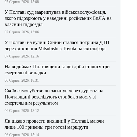
07 Серпня 2026, 15:08
У Полтаві суд заарештував військовослужбовця,
якого підозрюють у наведенні російських БпЛА на
власний підрозділ
07 Серпня 2026, 15:06
У Полтаві на вулиці Сінній сталася потрійна ДТП
через зіткнення Mitsubishi з Toyota на світлофорі
07 Серпня 2026, 12:16
На водоймах Полтавщини за дві доби сталися три
смертельні випадки
06 Серпня 2026, 18:31
Скоїв самогубство чи загинув через дурість: на
Полтавщині розслідують стрибок з мосту зі
смертельним результатом
06 Серпня 2026, 18:12
Як цікаво провести вихідний у Полтаві, маючи
лише 100 гривень: три готові маршрути
06 Серпня 2026, 15:14