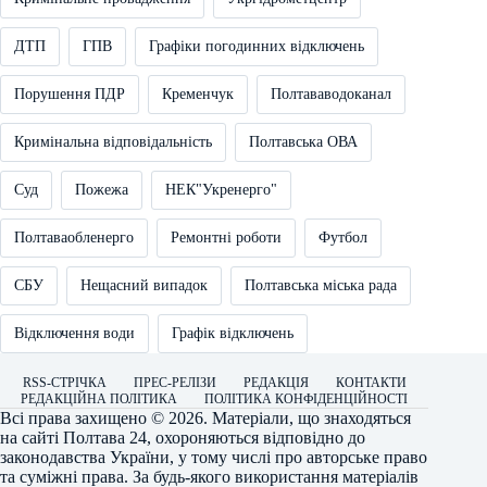
ДТП
ГПВ
Графіки погодинних відключень
Порушення ПДР
Кременчук
Полтававодоканал
Кримінальна відповідальність
Полтавська ОВА
Суд
Пожежа
НЕК"Укренерго"
Полтаваобленерго
Ремонтні роботи
Футбол
СБУ
Нещасний випадок
Полтавська міська рада
Відключення води
Графік відключень
RSS-СТРІЧКА
ПРЕС-РЕЛІЗИ
РЕДАКЦІЯ
КОНТАКТИ
РЕДАКЦІЙНА ПОЛІТИКА
ПОЛІТИКА КОНФІДЕНЦІЙНОСТІ
Всі права захищено © 2026. Матеріали, що знаходяться
на сайті
Полтава 24
, охороняються відповідно до
законодавства України, у тому числі про авторське право
та суміжні права. За будь-якого використання матеріалів