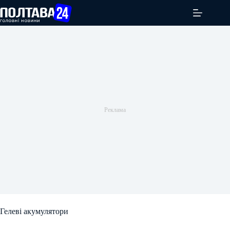
Перейти
до
вмісту
Гелеві акумулятори