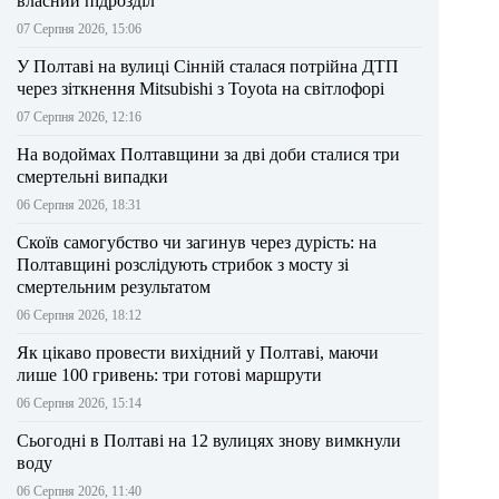
власний підрозділ
07 Серпня 2026, 15:06
У Полтаві на вулиці Сінній сталася потрійна ДТП
через зіткнення Mitsubishi з Toyota на світлофорі
07 Серпня 2026, 12:16
На водоймах Полтавщини за дві доби сталися три
смертельні випадки
06 Серпня 2026, 18:31
Скоїв самогубство чи загинув через дурість: на
Полтавщині розслідують стрибок з мосту зі
смертельним результатом
06 Серпня 2026, 18:12
Як цікаво провести вихідний у Полтаві, маючи
лише 100 гривень: три готові маршрути
06 Серпня 2026, 15:14
Сьогодні в Полтаві на 12 вулицях знову вимкнули
воду
06 Серпня 2026, 11:40