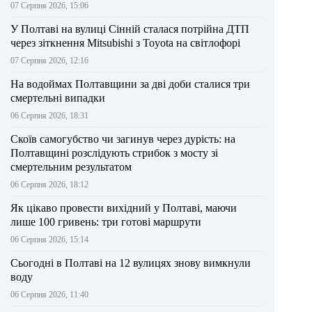
07 Серпня 2026, 15:06
У Полтаві на вулиці Сінній сталася потрійна ДТП
через зіткнення Mitsubishi з Toyota на світлофорі
07 Серпня 2026, 12:16
На водоймах Полтавщини за дві доби сталися три
смертельні випадки
06 Серпня 2026, 18:31
Скоїв самогубство чи загинув через дурість: на
Полтавщині розслідують стрибок з мосту зі
смертельним результатом
06 Серпня 2026, 18:12
Як цікаво провести вихідний у Полтаві, маючи
лише 100 гривень: три готові маршрути
06 Серпня 2026, 15:14
Сьогодні в Полтаві на 12 вулицях знову вимкнули
воду
06 Серпня 2026, 11:40