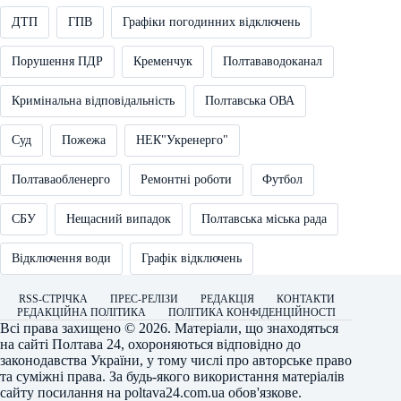
ДТП
ГПВ
Графіки погодинних відключень
Порушення ПДР
Кременчук
Полтававодоканал
Кримінальна відповідальність
Полтавська ОВА
Суд
Пожежа
НЕК"Укренерго"
Полтаваобленерго
Ремонтні роботи
Футбол
СБУ
Нещасний випадок
Полтавська міська рада
Відключення води
Графік відключень
RSS-СТРІЧКА
ПРЕС-РЕЛІЗИ
РЕДАКЦІЯ
КОНТАКТИ
РЕДАКЦІЙНА ПОЛІТИКА
ПОЛІТИКА КОНФІДЕНЦІЙНОСТІ
Всі права захищено © 2026. Матеріали, що знаходяться
на сайті
Полтава 24
, охороняються відповідно до
законодавства України, у тому числі про авторське право
та суміжні права. За будь-якого використання матеріалів
сайту посилання на
poltava24.com.ua
обов'язкове.