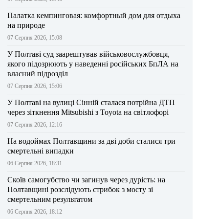
Палатка кемпинговая: комфортный дом для отдыха
на природе
07 Серпня 2026, 15:08
У Полтаві суд заарештував військовослужбовця,
якого підозрюють у наведенні російських БпЛА на
власний підрозділ
07 Серпня 2026, 15:06
У Полтаві на вулиці Сінній сталася потрійна ДТП
через зіткнення Mitsubishi з Toyota на світлофорі
07 Серпня 2026, 12:16
На водоймах Полтавщини за дві доби сталися три
смертельні випадки
06 Серпня 2026, 18:31
Скоїв самогубство чи загинув через дурість: на
Полтавщині розслідують стрибок з мосту зі
смертельним результатом
06 Серпня 2026, 18:12