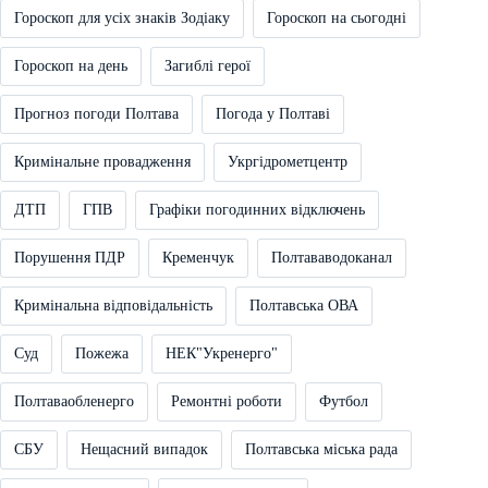
Гороскоп для усіх знаків Зодіаку
Гороскоп на сьогодні
Гороскоп на день
Загиблі герої
Прогноз погоди Полтава
Погода у Полтаві
Кримінальне провадження
Укргідрометцентр
ДТП
ГПВ
Графіки погодинних відключень
Порушення ПДР
Кременчук
Полтававодоканал
Кримінальна відповідальність
Полтавська ОВА
Суд
Пожежа
НЕК"Укренерго"
Полтаваобленерго
Ремонтні роботи
Футбол
СБУ
Нещасний випадок
Полтавська міська рада