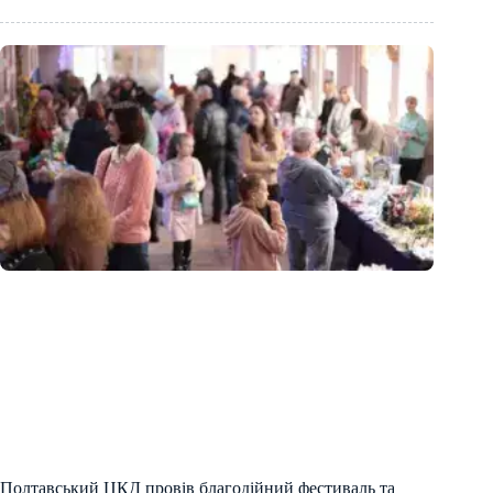
Полтавський ЦКД провів благодійний фестиваль та