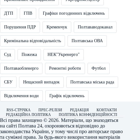
ДТП
ГПВ
Графіки погодинних відключень
Порушення ПДР
Кременчук
Полтававодоканал
Кримінальна відповідальність
Полтавська ОВА
Суд
Пожежа
НЕК"Укренерго"
Полтаваобленерго
Ремонтні роботи
Футбол
СБУ
Нещасний випадок
Полтавська міська рада
Відключення води
Графік відключень
RSS-СТРІЧКА
ПРЕС-РЕЛІЗИ
РЕДАКЦІЯ
КОНТАКТИ
РЕДАКЦІЙНА ПОЛІТИКА
ПОЛІТИКА КОНФІДЕНЦІЙНОСТІ
Всі права захищено © 2026. Матеріали, що знаходяться
на сайті
Полтава 24
, охороняються відповідно до
законодавства України, у тому числі про авторське право
та суміжні права. За будь-якого використання матеріалів