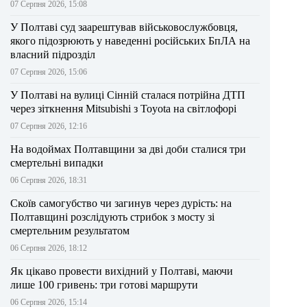
07 Серпня 2026, 15:08
У Полтаві суд заарештував військовослужбовця,
якого підозрюють у наведенні російських БпЛА на
власний підрозділ
07 Серпня 2026, 15:06
У Полтаві на вулиці Сінній сталася потрійна ДТП
через зіткнення Mitsubishi з Toyota на світлофорі
07 Серпня 2026, 12:16
На водоймах Полтавщини за дві доби сталися три
смертельні випадки
06 Серпня 2026, 18:31
Скоїв самогубство чи загинув через дурість: на
Полтавщині розслідують стрибок з мосту зі
смертельним результатом
06 Серпня 2026, 18:12
Як цікаво провести вихідний у Полтаві, маючи
лише 100 гривень: три готові маршрути
06 Серпня 2026, 15:14