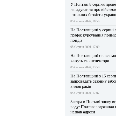
У Полтаві 8 серпня прове
нагадування про військо
і зниклих безвісти україн
05 Серпня 2026, 18:56
На Полтавщині у серпні 
графік курсування примі
поїздів
05 Серпня 2026, 17:09
На Полтавщині стався мо
кажуть екоінспектори
05 Серпня 2026, 13:50
На Полтавщині з 15 серп
запровадять сезонну забо
вилов раків
05 Серпня 2026, 12:07
Завтра в Полтаві знову в
воду: Полтававодоканал 
назвав адреси