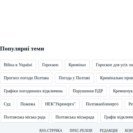
Популярні теми
Війна в Україні
Гороскоп
Кримінал
Гороскоп для усіх зн
Прогноз погоди Полтава
Погода у Полтаві
Кримінальне про
Графіки погодинних відключень
Порушення ПДР
Кременчук
Суд
Пожежа
НЕК"Укренерго"
Полтаваобленерго
Ре
Полтавська міська рада
Полтавська міськрада
Графік відключ
RSS-СТРІЧКА
ПРЕС-РЕЛІЗИ
РЕДАКЦІЯ
КОН