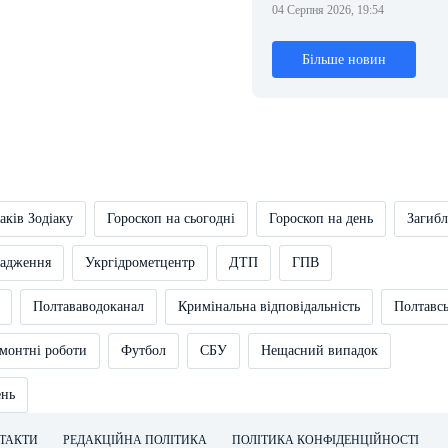
04 Серпня 2026, 19:54
Більше новин
аків Зодіаку
Гороскоп на сьогодні
Гороскоп на день
Загибл
вадження
Укргідрометцентр
ДТП
ГПВ
Полтававодоканал
Кримінальна відповідальність
Полтавс
монтні роботи
Футбол
СБУ
Нещасний випадок
ень
ТАКТИ
РЕДАКЦІЙНА ПОЛІТИКА
ПОЛІТИКА КОНФІДЕНЦІЙНОСТІ