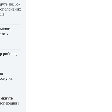
дуть акцію-
вополонених
ців
змінять
ських
р риби: що
ня
рону на
имкнуть
попередив і