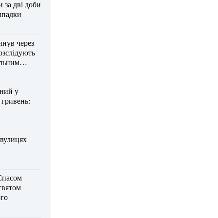
за дві доби
ипадки
инув через
озслідують
ельним
дний у
 гривень:
 вулицях
Спасом
 святом
го