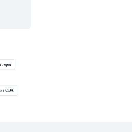
і герої
ька ОВА