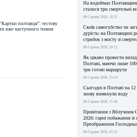
На водоймах Полтавщини 
сталися три смертельні в
06 Серпня 2026, 18:31
“Картки полтавця”: тестову
Скоїв самогубство чи заг
ти вже наступного тижня
дурість: на Полтавщині р
стрибок з мосту зі смерт
результатом
06 Серпня 2026, 18:12
Як цікаво провести вихі
Полтаві, маючи лише 100
три готові маршрути
06 Серпня 2026, 15:14
Сьогодні в Полтаві на 12
знову вимкнули воду
06 Серпня 2026, 11:40
Привітання з Яблучним 
2026: гарні побажання зі
Преображення Господньо
06 Серпня 2026, 01:21