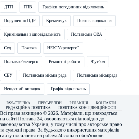
ДТП
ГПВ
Графіки погодинних відключень
Порушення ПДР
Кременчук
Полтававодоканал
Кримінальна відповідальність
Полтавська ОВА
Суд
Пожежа
НЕК"Укренерго"
Полтаваобленерго
Ремонтні роботи
Футбол
СБУ
Полтавська міська рада
Полтавська міськрада
Нещасний випадок
Графік відключень
RSS-СТРІЧКА
ПРЕС-РЕЛІЗИ
РЕДАКЦІЯ
КОНТАКТИ
РЕДАКЦІЙНА ПОЛІТИКА
ПОЛІТИКА КОНФІДЕНЦІЙНОСТІ
Всі права захищено © 2026. Матеріали, що знаходяться
на сайті
Полтава 24
, охороняються відповідно до
законодавства України, у тому числі про авторське право
та суміжні права. За будь-якого використання матеріалів
сайту посилання на
poltava24.com.ua
обов'язкове.