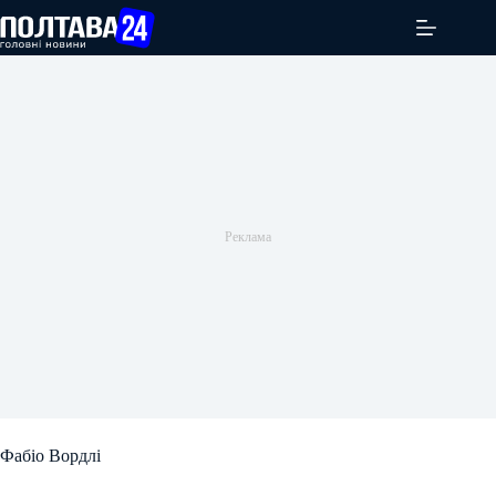
Перейти
до
вмісту
Фабіо Вордлі