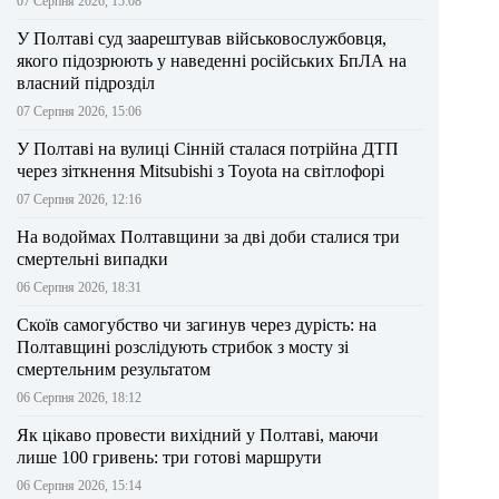
07 Серпня 2026, 15:08
У Полтаві суд заарештував військовослужбовця,
якого підозрюють у наведенні російських БпЛА на
власний підрозділ
07 Серпня 2026, 15:06
У Полтаві на вулиці Сінній сталася потрійна ДТП
через зіткнення Mitsubishi з Toyota на світлофорі
07 Серпня 2026, 12:16
На водоймах Полтавщини за дві доби сталися три
смертельні випадки
06 Серпня 2026, 18:31
Скоїв самогубство чи загинув через дурість: на
Полтавщині розслідують стрибок з мосту зі
смертельним результатом
06 Серпня 2026, 18:12
Як цікаво провести вихідний у Полтаві, маючи
лише 100 гривень: три готові маршрути
06 Серпня 2026, 15:14