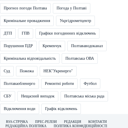
Прогноз погоди Полтава
Погода у Полтаві
Кримінальне провадження
Укргідрометцентр
ДТП
ГПВ
Графіки погодинних відключень
Порушення ПДР
Кременчук
Полтававодоканал
Кримінальна відповідальність
Полтавська ОВА
Суд
Пожежа
НЕК"Укренерго"
Полтаваобленерго
Ремонтні роботи
Футбол
СБУ
Нещасний випадок
Полтавська міська рада
Відключення води
Графік відключень
RSS-СТРІЧКА
ПРЕС-РЕЛІЗИ
РЕДАКЦІЯ
КОНТАКТИ
РЕДАКЦІЙНА ПОЛІТИКА
ПОЛІТИКА КОНФІДЕНЦІЙНОСТІ