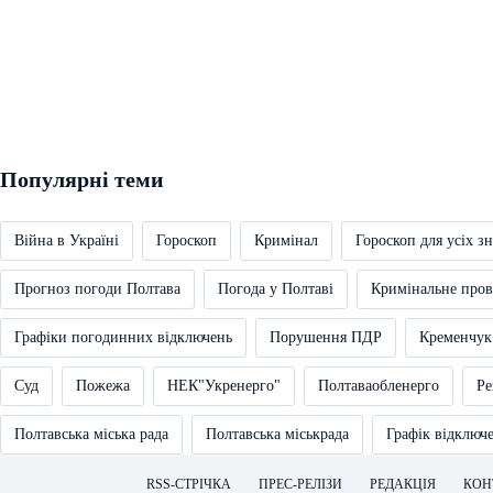
Популярні теми
Війна в Україні
Гороскоп
Кримінал
Гороскоп для усіх зн
Прогноз погоди Полтава
Погода у Полтаві
Кримінальне про
Графіки погодинних відключень
Порушення ПДР
Кременчук
Суд
Пожежа
НЕК"Укренерго"
Полтаваобленерго
Ре
Полтавська міська рада
Полтавська міськрада
Графік відключ
RSS-СТРІЧКА
ПРЕС-РЕЛІЗИ
РЕДАКЦІЯ
КОН