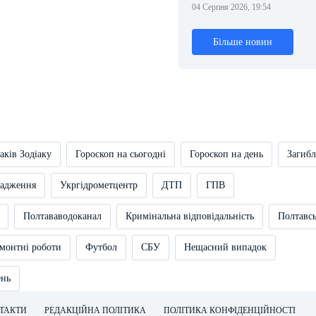
04 Серпня 2026, 19:54
Більше новин
аків Зодіаку
Гороскоп на сьогодні
Гороскоп на день
Загибл
вадження
Укргідрометцентр
ДТП
ГПВ
Полтававодоканал
Кримінальна відповідальність
Полтавс
монтні роботи
Футбол
СБУ
Нещасний випадок
ень
ТАКТИ
РЕДАКЦІЙНА ПОЛІТИКА
ПОЛІТИКА КОНФІДЕНЦІЙНОСТІ