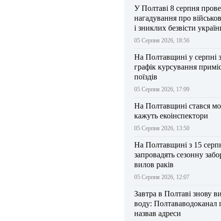
У Полтаві 8 серпня прове
нагадування про військо
і зниклих безвісти україн
05 Серпня 2026, 18:56
На Полтавщині у серпні 
графік курсування примі
поїздів
05 Серпня 2026, 17:09
На Полтавщині стався мо
кажуть екоінспектори
05 Серпня 2026, 13:50
На Полтавщині з 15 серп
запровадять сезонну забо
вилов раків
05 Серпня 2026, 12:07
Завтра в Полтаві знову в
воду: Полтававодоканал 
назвав адреси