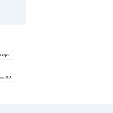
і герої
ька ОВА