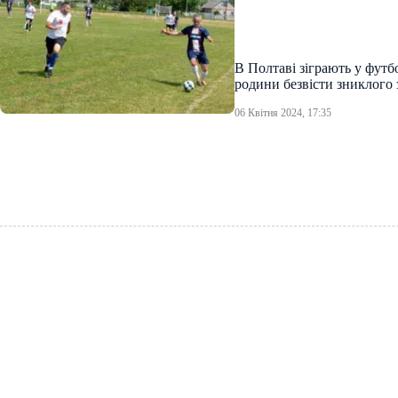
В Полтаві зіграють у футб
родини безвісти зниклого
06 Квітня 2024, 17:35