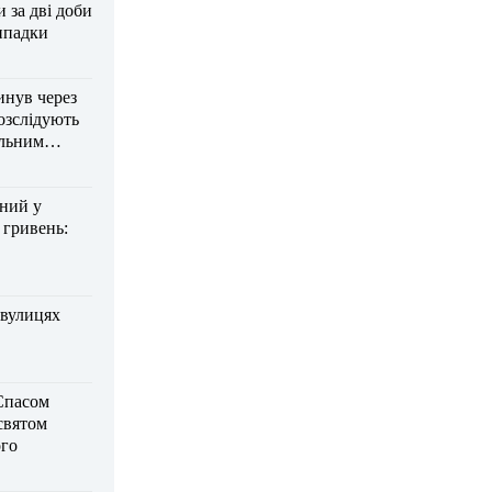
за дві доби
ипадки
инув через
озслідують
ельним
дний у
 гривень:
 вулицях
Спасом
 святом
го