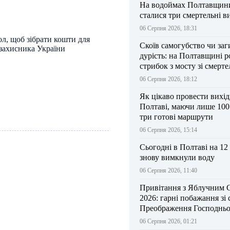
На водоймах Полтавщини 
сталися три смертельні в
06 Серпня 2026, 18:31
ол, щоб зібрати кошти для
Скоїв самогубство чи заг
 захисника України
дурість: на Полтавщині р
стрибок з мосту зі смерт
результатом
06 Серпня 2026, 18:12
Як цікаво провести вихі
Полтаві, маючи лише 100
три готові маршрути
06 Серпня 2026, 15:14
Сьогодні в Полтаві на 12
знову вимкнули воду
06 Серпня 2026, 11:40
Привітання з Яблучним 
2026: гарні побажання зі
Преображення Господньо
06 Серпня 2026, 01:21