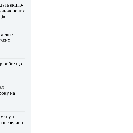
дуть акцію-
вополонених
ців
змінять
ських
р риби: що
ня
рону на
имкнуть
попередив і