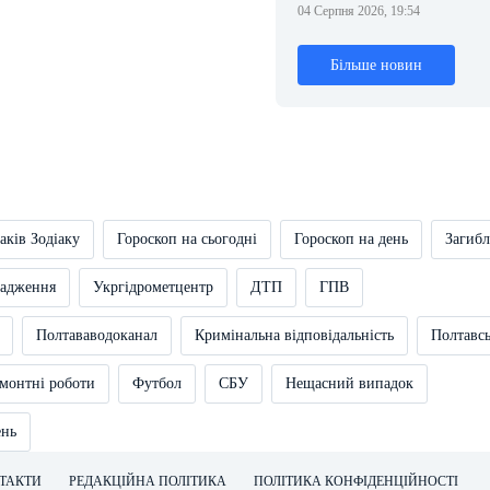
04 Серпня 2026, 19:54
Більше новин
аків Зодіаку
Гороскоп на сьогодні
Гороскоп на день
Загибл
вадження
Укргідрометцентр
ДТП
ГПВ
Полтававодоканал
Кримінальна відповідальність
Полтавс
монтні роботи
Футбол
СБУ
Нещасний випадок
ень
ТАКТИ
РЕДАКЦІЙНА ПОЛІТИКА
ПОЛІТИКА КОНФІДЕНЦІЙНОСТІ