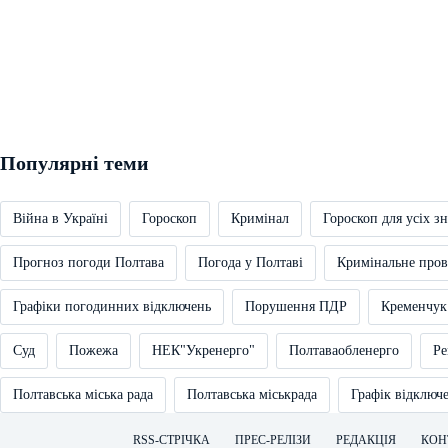
Популярні теми
Війна в Україні
Гороскоп
Кримінал
Гороскоп для усіх зн
Прогноз погоди Полтава
Погода у Полтаві
Кримінальне про
Графіки погодинних відключень
Порушення ПДР
Кременчук
Суд
Пожежа
НЕК"Укренерго"
Полтаваобленерго
Ре
Полтавська міська рада
Полтавська міськрада
Графік відключ
RSS-СТРІЧКА
ПРЕС-РЕЛІЗИ
РЕДАКЦІЯ
КОН