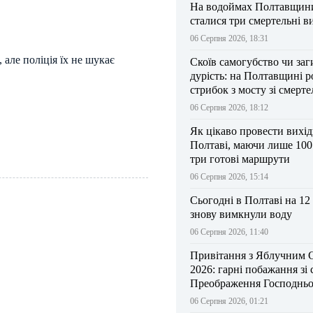
На водоймах Полтавщини 
сталися три смертельні в
06 Серпня 2026, 18:31
 але поліція їх не шукає
Скоїв самогубство чи заг
дурість: на Полтавщині р
стрибок з мосту зі смерт
результатом
06 Серпня 2026, 18:12
Як цікаво провести вихі
Полтаві, маючи лише 100
три готові маршрути
06 Серпня 2026, 15:14
Сьогодні в Полтаві на 12
знову вимкнули воду
06 Серпня 2026, 11:40
Привітання з Яблучним 
2026: гарні побажання зі
Преображення Господньо
06 Серпня 2026, 01:21