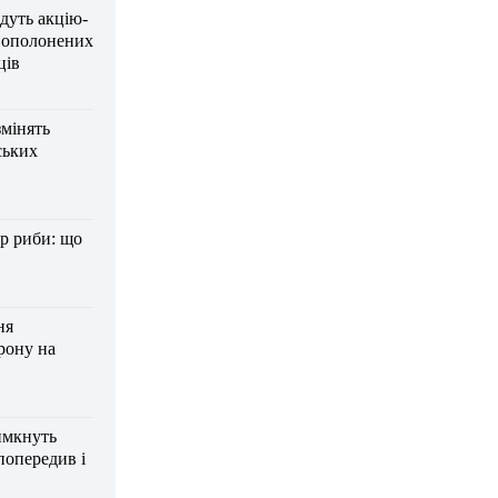
дуть акцію-
вополонених
ців
змінять
ських
р риби: що
ня
рону на
имкнуть
попередив і