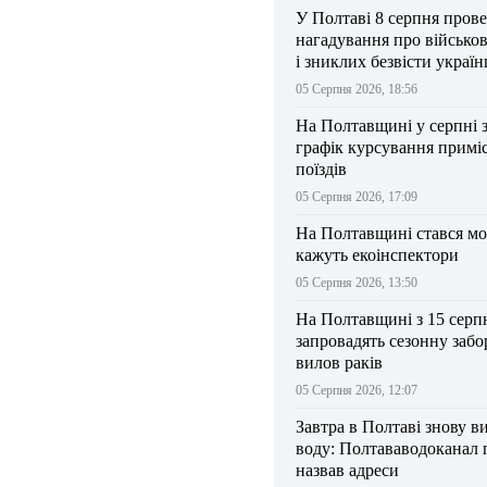
У Полтаві 8 серпня прове
нагадування про військо
і зниклих безвісти україн
05 Серпня 2026, 18:56
На Полтавщині у серпні 
графік курсування примі
поїздів
05 Серпня 2026, 17:09
На Полтавщині стався мо
кажуть екоінспектори
05 Серпня 2026, 13:50
На Полтавщині з 15 серп
запровадять сезонну забо
вилов раків
05 Серпня 2026, 12:07
Завтра в Полтаві знову в
воду: Полтававодоканал 
назвав адреси