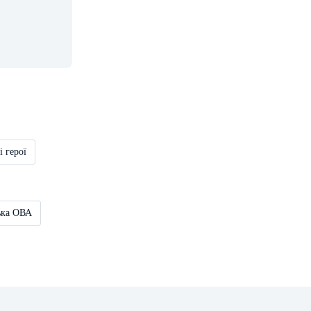
і герої
ька ОВА