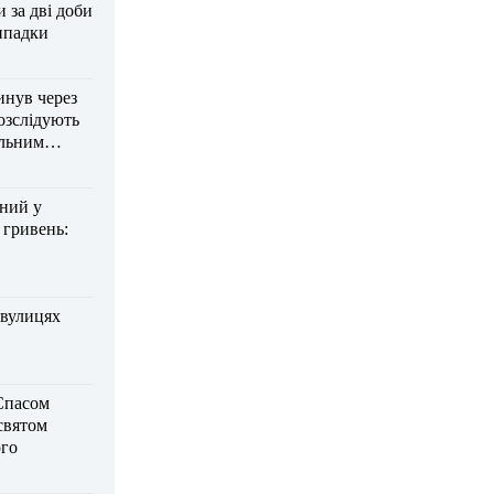
за дві доби
ипадки
инув через
озслідують
ельним
дний у
 гривень:
 вулицях
Спасом
 святом
го