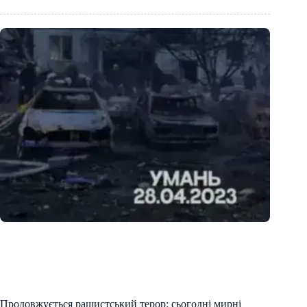
Продовжується рашистський терор: сьогодні мирні