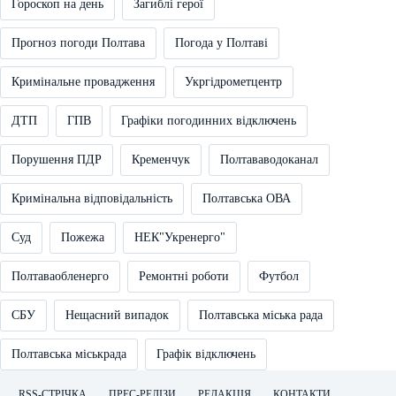
Гороскоп на день
Загиблі герої
Прогноз погоди Полтава
Погода у Полтаві
Кримінальне провадження
Укргідрометцентр
ДТП
ГПВ
Графіки погодинних відключень
Порушення ПДР
Кременчук
Полтававодоканал
Кримінальна відповідальність
Полтавська ОВА
Суд
Пожежа
НЕК"Укренерго"
Полтаваобленерго
Ремонтні роботи
Футбол
СБУ
Нещасний випадок
Полтавська міська рада
Полтавська міськрада
Графік відключень
RSS-СТРІЧКА
ПРЕС-РЕЛІЗИ
РЕДАКЦІЯ
КОНТАКТИ