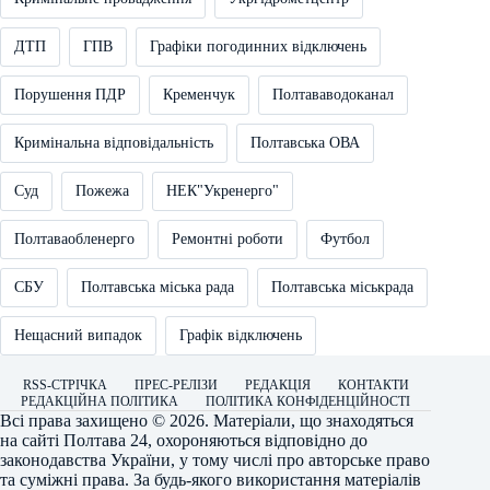
ДТП
ГПВ
Графіки погодинних відключень
Порушення ПДР
Кременчук
Полтававодоканал
Кримінальна відповідальність
Полтавська ОВА
Суд
Пожежа
НЕК"Укренерго"
Полтаваобленерго
Ремонтні роботи
Футбол
СБУ
Полтавська міська рада
Полтавська міськрада
Нещасний випадок
Графік відключень
RSS-СТРІЧКА
ПРЕС-РЕЛІЗИ
РЕДАКЦІЯ
КОНТАКТИ
РЕДАКЦІЙНА ПОЛІТИКА
ПОЛІТИКА КОНФІДЕНЦІЙНОСТІ
Всі права захищено © 2026. Матеріали, що знаходяться
на сайті
Полтава 24
, охороняються відповідно до
законодавства України, у тому числі про авторське право
та суміжні права. За будь-якого використання матеріалів