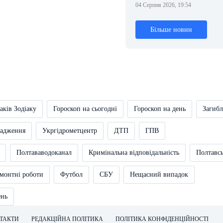
04 Серпня 2026, 19:54
Більше новин
аків Зодіаку
Гороскоп на сьогодні
Гороскоп на день
Загибл
вадження
Укргідрометцентр
ДТП
ГПВ
Полтававодоканал
Кримінальна відповідальність
Полтавс
монтні роботи
Футбол
СБУ
Нещасний випадок
ень
ТАКТИ
РЕДАКЦІЙНА ПОЛІТИКА
ПОЛІТИКА КОНФІДЕНЦІЙНОСТІ