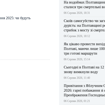
На водоймах Полтавщини 
сталися три смертельні в
06 Серпня 2026, 18:31
вня 2025: чи будуть
Скоїв самогубство чи заг
дурість: на Полтавщині р
стрибок з мосту зі смерт
результатом
06 Серпня 2026, 18:12
Як цікаво провести вихі
Полтаві, маючи лише 100
три готові маршрути
06 Серпня 2026, 15:14
Сьогодні в Полтаві на 12
знову вимкнули воду
06 Серпня 2026, 11:40
Привітання з Яблучним 
2026: гарні побажання зі
Преображення Господньо
06 Серпня 2026, 01:21