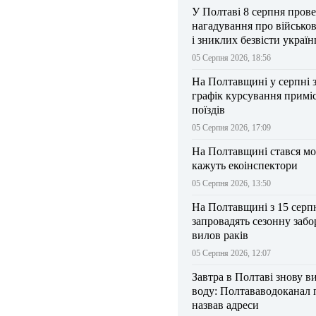
У Полтаві 8 серпня прове
нагадування про військо
і зниклих безвісти україн
05 Серпня 2026, 18:56
На Полтавщині у серпні 
графік курсування примі
поїздів
05 Серпня 2026, 17:09
На Полтавщині стався мо
кажуть екоінспектори
05 Серпня 2026, 13:50
На Полтавщині з 15 серп
запровадять сезонну забо
вилов раків
05 Серпня 2026, 12:07
Завтра в Полтаві знову в
воду: Полтававодоканал 
назвав адреси