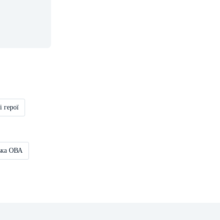
і герої
ька ОВА