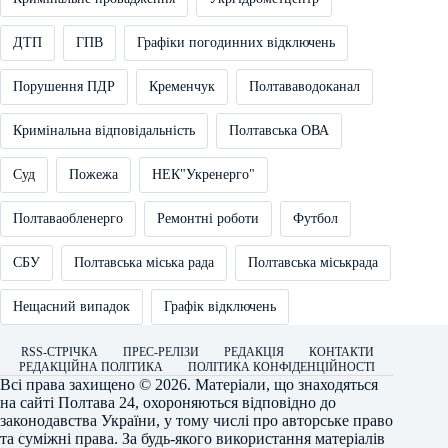
ДТП
ГПВ
Графіки погодинних відключень
Порушення ПДР
Кременчук
Полтававодоканал
Кримінальна відповідальність
Полтавська ОВА
Суд
Пожежа
НЕК"Укренерго"
Полтаваобленерго
Ремонтні роботи
Футбол
СБУ
Полтавська міська рада
Полтавська міськрада
Нещасний випадок
Графік відключень
RSS-СТРІЧКА
ПРЕС-РЕЛІЗИ
РЕДАКЦІЯ
КОНТАКТИ
РЕДАКЦІЙНА ПОЛІТИКА
ПОЛІТИКА КОНФІДЕНЦІЙНОСТІ
Всі права захищено © 2026. Матеріали, що знаходяться
на сайті
Полтава 24
, охороняються відповідно до
законодавства України, у тому числі про авторське право
та суміжні права. За будь-якого використання матеріалів