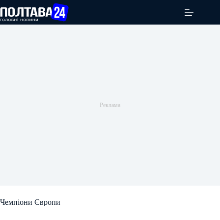
Перейти
до
вмісту
Чемпіони Європи