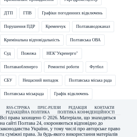
ДТП
ГПВ
Графіки погодинних відключень
Порушення ПДР
Кременчук
Полтававодоканал
Кримінальна відповідальність
Полтавська ОВА
Суд
Пожежа
НЕК"Укренерго"
Полтаваобленерго
Ремонтні роботи
Футбол
СБУ
Нещасний випадок
Полтавська міська рада
Полтавська міськрада
Графік відключень
RSS-СТРІЧКА
ПРЕС-РЕЛІЗИ
РЕДАКЦІЯ
КОНТАКТИ
РЕДАКЦІЙНА ПОЛІТИКА
ПОЛІТИКА КОНФІДЕНЦІЙНОСТІ
Всі права захищено © 2026. Матеріали, що знаходяться
на сайті
Полтава 24
, охороняються відповідно до
законодавства України, у тому числі про авторське право
та суміжні права. За будь-якого використання матеріалів