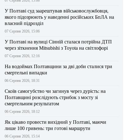
07 Серпня 2026, 15:08
У Полтаві суд заарештував військовослужбовця,
якого підозрюють у наведенні російських БпЛА на
власний підрозділ
07 Серпня 2026, 15:06
У Полтаві на вулиці Сінній сталася потрійна ДТП
через зіткнення Mitsubishi з Toyota на світлофорі
07 Серпня 2026, 12:16
На водоймах Полтавщини за дві доби сталися три
смертельні випадки
06 Серпня 2026, 18:31
Скоїв самогубство чи загинув через дурість: на
Полтавщині розслідують стрибок з мосту зі
смертельним результатом
06 Серпня 2026, 18:12
Як цікаво провести вихідний у Полтаві, маючи
лише 100 гривень: три готові маршрути
06 Серпня 2026, 15:14