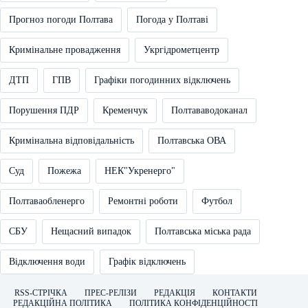
Прогноз погоди Полтава
Погода у Полтаві
Кримінальне провадження
Укргідрометцентр
ДТП
ГПВ
Графіки погодинних відключень
Порушення ПДР
Кременчук
Полтававодоканал
Кримінальна відповідальність
Полтавська ОВА
Суд
Пожежа
НЕК"Укренерго"
Полтаваобленерго
Ремонтні роботи
Футбол
СБУ
Нещасний випадок
Полтавська міська рада
Відключення води
Графік відключень
RSS-СТРІЧКА
ПРЕС-РЕЛІЗИ
РЕДАКЦІЯ
КОНТАКТИ
РЕДАКЦІЙНА ПОЛІТИКА
ПОЛІТИКА КОНФІДЕНЦІЙНОСТІ