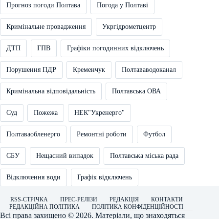
Прогноз погоди Полтава
Погода у Полтаві
Кримінальне провадження
Укргідрометцентр
ДТП
ГПВ
Графіки погодинних відключень
Порушення ПДР
Кременчук
Полтававодоканал
Кримінальна відповідальність
Полтавська ОВА
Суд
Пожежа
НЕК"Укренерго"
Полтаваобленерго
Ремонтні роботи
Футбол
СБУ
Нещасний випадок
Полтавська міська рада
Відключення води
Графік відключень
RSS-СТРІЧКА
ПРЕС-РЕЛІЗИ
РЕДАКЦІЯ
КОНТАКТИ
РЕДАКЦІЙНА ПОЛІТИКА
ПОЛІТИКА КОНФІДЕНЦІЙНОСТІ
Всі права захищено © 2026. Матеріали, що знаходяться