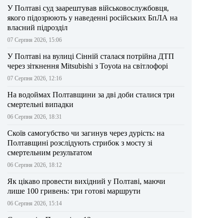
У Полтаві суд заарештував військовослужбовця,
якого підозрюють у наведенні російських БпЛА на
власний підрозділ
07 Серпня 2026, 15:06
У Полтаві на вулиці Сінній сталася потрійна ДТП
через зіткнення Mitsubishi з Toyota на світлофорі
07 Серпня 2026, 12:16
На водоймах Полтавщини за дві доби сталися три
смертельні випадки
06 Серпня 2026, 18:31
Скоїв самогубство чи загинув через дурість: на
Полтавщині розслідують стрибок з мосту зі
смертельним результатом
06 Серпня 2026, 18:12
Як цікаво провести вихідний у Полтаві, маючи
лише 100 гривень: три готові маршрути
06 Серпня 2026, 15:14