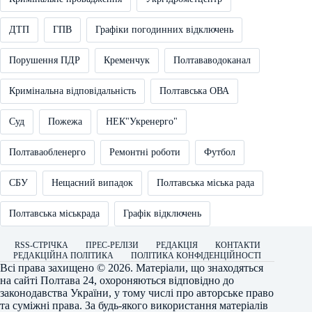
ДТП
ГПВ
Графіки погодинних відключень
Порушення ПДР
Кременчук
Полтававодоканал
Кримінальна відповідальність
Полтавська ОВА
Суд
Пожежа
НЕК"Укренерго"
Полтаваобленерго
Ремонтні роботи
Футбол
СБУ
Нещасний випадок
Полтавська міська рада
Полтавська міськрада
Графік відключень
RSS-СТРІЧКА
ПРЕС-РЕЛІЗИ
РЕДАКЦІЯ
КОНТАКТИ
РЕДАКЦІЙНА ПОЛІТИКА
ПОЛІТИКА КОНФІДЕНЦІЙНОСТІ
Всі права захищено © 2026. Матеріали, що знаходяться
на сайті
Полтава 24
, охороняються відповідно до
законодавства України, у тому числі про авторське право
та суміжні права. За будь-якого використання матеріалів