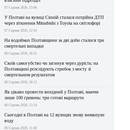
власний підрозділ
07 Серпня 2026, 15:06
У Полтаві на вулиці Сінній сталася потрійна ДТП
через зіткнення Mitsubishi з Toyota на світлофорі
07 Серпня 2026, 12:16
На водоймах Полтавщини за дві доби сталися три
смертельні випадки
06 Серпня 2026, 18:31
Скоїв самогубство чи загинув через дурість: на
Полтавщині розслідують стрибок з мосту зі
смертельним результатом
06 Серпня 2026, 18:12
Як цікаво провести вихідний у Полтаві, маючи
лише 100 гривень: три готові маршрути
06 Серпня 2026, 15:14
Сьогодні в Полтаві на 12 вулицях знову вимкнули
воду
06 Серпня 2026, 11:40