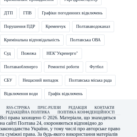
ДТП
ГПВ
Графіки погодинних відключень
Порушення ПДР
Кременчук
Полтававодоканал
Кримінальна відповідальність
Полтавська ОВА
Суд
Пожежа
НЕК"Укренерго"
Полтаваобленерго
Ремонтні роботи
Футбол
СБУ
Нещасний випадок
Полтавська міська рада
Відключення води
Графік відключень
RSS-СТРІЧКА
ПРЕС-РЕЛІЗИ
РЕДАКЦІЯ
КОНТАКТИ
РЕДАКЦІЙНА ПОЛІТИКА
ПОЛІТИКА КОНФІДЕНЦІЙНОСТІ
Всі права захищено © 2026. Матеріали, що знаходяться
на сайті
Полтава 24
, охороняються відповідно до
законодавства України, у тому числі про авторське право
та суміжні права. За будь-якого використання матеріалів