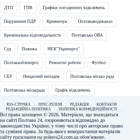
ДТП
ГПВ
Графіки погодинних відключень
Порушення ПДР
Кременчук
Полтававодоканал
Кримінальна відповідальність
Полтавська ОВА
Суд
Пожежа
НЕК"Укренерго"
Полтаваобленерго
Ремонтні роботи
Футбол
СБУ
Нещасний випадок
Полтавська міська рада
Полтавська міськрада
Графік відключень
RSS-СТРІЧКА
ПРЕС-РЕЛІЗИ
РЕДАКЦІЯ
КОНТАКТИ
РЕДАКЦІЙНА ПОЛІТИКА
ПОЛІТИКА КОНФІДЕНЦІЙНОСТІ
Всі права захищено © 2026. Матеріали, що знаходяться
на сайті
Полтава 24
, охороняються відповідно до
законодавства України, у тому числі про авторське право
та суміжні права. За будь-якого використання матеріалів
сайту посилання на
poltava24.com.ua
обов'язкове.