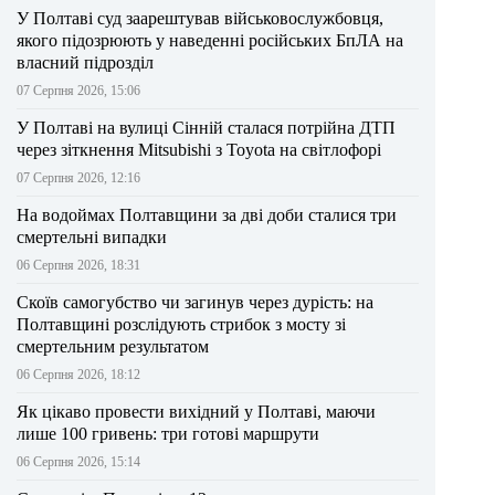
У Полтаві суд заарештував військовослужбовця,
якого підозрюють у наведенні російських БпЛА на
власний підрозділ
07 Серпня 2026, 15:06
У Полтаві на вулиці Сінній сталася потрійна ДТП
через зіткнення Mitsubishi з Toyota на світлофорі
07 Серпня 2026, 12:16
На водоймах Полтавщини за дві доби сталися три
смертельні випадки
06 Серпня 2026, 18:31
Скоїв самогубство чи загинув через дурість: на
Полтавщині розслідують стрибок з мосту зі
смертельним результатом
06 Серпня 2026, 18:12
Як цікаво провести вихідний у Полтаві, маючи
лише 100 гривень: три готові маршрути
06 Серпня 2026, 15:14