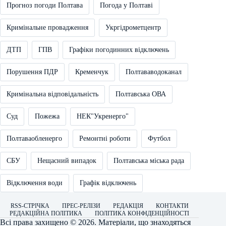
Прогноз погоди Полтава
Погода у Полтаві
Кримінальне провадження
Укргідрометцентр
ДТП
ГПВ
Графіки погодинних відключень
Порушення ПДР
Кременчук
Полтававодоканал
Кримінальна відповідальність
Полтавська ОВА
Суд
Пожежа
НЕК"Укренерго"
Полтаваобленерго
Ремонтні роботи
Футбол
СБУ
Нещасний випадок
Полтавська міська рада
Відключення води
Графік відключень
RSS-СТРІЧКА
ПРЕС-РЕЛІЗИ
РЕДАКЦІЯ
КОНТАКТИ
РЕДАКЦІЙНА ПОЛІТИКА
ПОЛІТИКА КОНФІДЕНЦІЙНОСТІ
Всі права захищено © 2026. Матеріали, що знаходяться