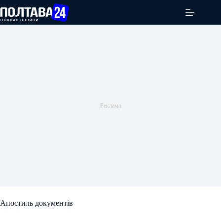
Перейти
до
вмісту
Апостиль документів