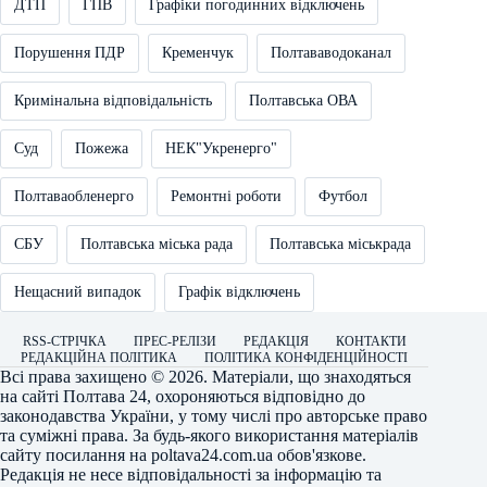
ДТП
ГПВ
Графіки погодинних відключень
Порушення ПДР
Кременчук
Полтававодоканал
Кримінальна відповідальність
Полтавська ОВА
Суд
Пожежа
НЕК"Укренерго"
Полтаваобленерго
Ремонтні роботи
Футбол
СБУ
Полтавська міська рада
Полтавська міськрада
Нещасний випадок
Графік відключень
RSS-СТРІЧКА
ПРЕС-РЕЛІЗИ
РЕДАКЦІЯ
КОНТАКТИ
РЕДАКЦІЙНА ПОЛІТИКА
ПОЛІТИКА КОНФІДЕНЦІЙНОСТІ
Всі права захищено © 2026. Матеріали, що знаходяться
на сайті
Полтава 24
, охороняються відповідно до
законодавства України, у тому числі про авторське право
та суміжні права. За будь-якого використання матеріалів
сайту посилання на
poltava24.com.ua
обов'язкове.
Редакція не несе відповідальності за інформацію та