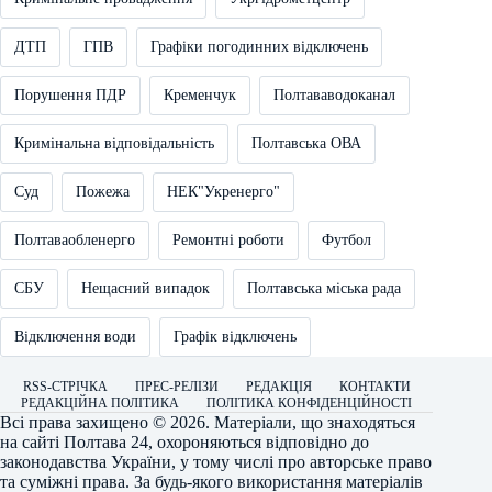
ДТП
ГПВ
Графіки погодинних відключень
Порушення ПДР
Кременчук
Полтававодоканал
Кримінальна відповідальність
Полтавська ОВА
Суд
Пожежа
НЕК"Укренерго"
Полтаваобленерго
Ремонтні роботи
Футбол
СБУ
Нещасний випадок
Полтавська міська рада
Відключення води
Графік відключень
RSS-СТРІЧКА
ПРЕС-РЕЛІЗИ
РЕДАКЦІЯ
КОНТАКТИ
РЕДАКЦІЙНА ПОЛІТИКА
ПОЛІТИКА КОНФІДЕНЦІЙНОСТІ
Всі права захищено © 2026. Матеріали, що знаходяться
на сайті
Полтава 24
, охороняються відповідно до
законодавства України, у тому числі про авторське право
та суміжні права. За будь-якого використання матеріалів