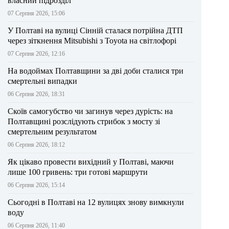
власний підрозділ
07 Серпня 2026, 15:06
У Полтаві на вулиці Сінній сталася потрійна ДТП
через зіткнення Mitsubishi з Toyota на світлофорі
07 Серпня 2026, 12:16
На водоймах Полтавщини за дві доби сталися три
смертельні випадки
06 Серпня 2026, 18:31
Скоїв самогубство чи загинув через дурість: на
Полтавщині розслідують стрибок з мосту зі
смертельним результатом
06 Серпня 2026, 18:12
Як цікаво провести вихідний у Полтаві, маючи
лише 100 гривень: три готові маршрути
06 Серпня 2026, 15:14
Сьогодні в Полтаві на 12 вулицях знову вимкнули
воду
06 Серпня 2026, 11:40