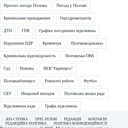
Прогноз погоди Полтава
Погода у Полтаві
Кримінальне провадження
Укргідрометцентр
ДТП
ГПВ
Графіки погодинних відключень
Порушення ПДР
Кременчук
Полтававодоканал
Кримінальна відповідальність
Полтавська ОВА
Суд
Пожежа
НЕК"Укренерго"
Полтаваобленерго
Ремонтні роботи
Футбол
СБУ
Нещасний випадок
Полтавська міська рада
Відключення води
Графік відключень
RSS-СТРІЧКА
ПРЕС-РЕЛІЗИ
РЕДАКЦІЯ
КОНТАКТИ
РЕДАКЦІЙНА ПОЛІТИКА
ПОЛІТИКА КОНФІДЕНЦІЙНОСТІ