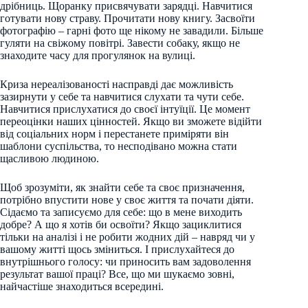
дрібниць. Щоранку присвячувати зарядці. Навчитися
готувати нову страву. Прочитати нову книгу. Засвоїти
фотографію – гарні фото ще нікому не завадили. Більше
гуляти на свіжому повітрі. Завести собаку, якщо не
знаходите часу для прогулянок на вулиці.
Криза нереалізованості насправді дає можливість
зазирнути у себе та навчитися слухати та чути себе.
Навчитися прислухатися до своєї інтуїції. Це момент
переоцінки наших цінностей. Якщо ви зможете відійти
від соціальних норм і перестанете приміряти він
шаблони суспільства, то несподівано можна стати
щасливою людиною.
Щоб зрозуміти, як знайти себе та своє призначення,
потрібно впустити нове у своє життя та почати діяти.
Сідаємо та записуємо для себе: що в мене виходить
добре? А що я хотів би освоїти? Якщо зациклитися
тільки на аналізі і не робити жодних дій – навряд чи у
вашому житті щось зміниться. І прислухайтеся до
внутрішнього голосу: чи приносить вам задоволення
результат вашої праці? Все, що ми шукаємо зовні,
найчастіше знаходиться всередині.