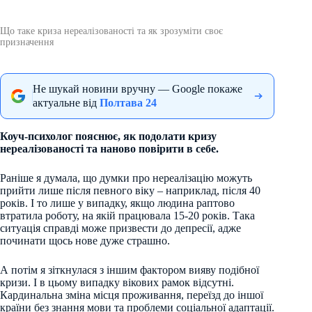
Що таке криза нереалізованості та як зрозуміти своє
призначення
Не шукай новини вручну — Google покаже
актуальне від
Полтава 24
Коуч-психолог пояснює, як подолати кризу
нереалізованості та наново повірити в себе.
Раніше я думала, що думки про нереалізацію можуть
прийти лише після певного віку – наприклад, після 40
років. І то лише у випадку, якщо людина раптово
втратила роботу, на якій працювала 15-20 років. Така
ситуація справді може призвести до депресії, адже
починати щось нове дуже страшно.
А потім я зіткнулася з іншим фактором вияву подібної
кризи. І в цьому випадку вікових рамок відсутні.
Кардинальна зміна місця проживання, переїзд до іншої
країни без знання мови та проблеми соціальної адаптації.