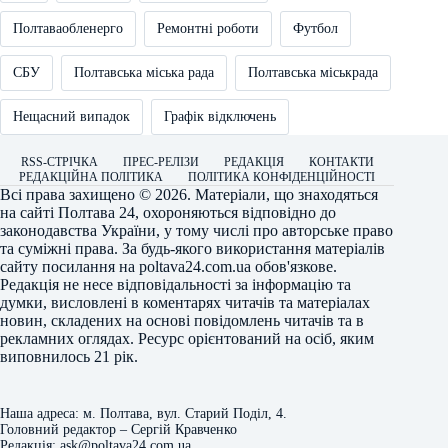
Полтаваобленерго
Ремонтні роботи
Футбол
СБУ
Полтавська міська рада
Полтавська міськрада
Нещасний випадок
Графік відключень
RSS-СТРІЧКА
ПРЕС-РЕЛІЗИ
РЕДАКЦІЯ
КОНТАКТИ
РЕДАКЦІЙНА ПОЛІТИКА
ПОЛІТИКА КОНФІДЕНЦІЙНОСТІ
Всі права захищено © 2026. Матеріали, що знаходяться
на сайті
Полтава 24
, охороняються відповідно до
законодавства України, у тому числі про авторське право
та суміжні права. За будь-якого використання матеріалів
сайту посилання на
poltava24.com.ua
обов'язкове.
Редакція не несе відповідальності за інформацію та
думки, висловлені в коментарях читачів та матеріалах
новин, складених на основі повідомлень читачів та в
рекламних оглядах. Ресурс орієнтований на осіб, яким
виповнилось 21 рік.
Наша адреса: м. Полтава, вул. Старий Поділ, 4.
Головний редактор – Сергій Кравченко
Редакція: ask@poltava24.com.ua