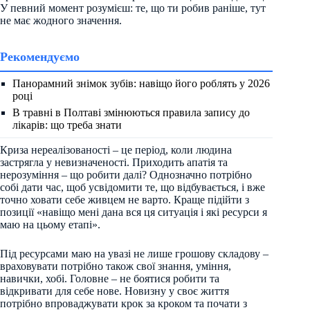
У певний момент розумієш: те, що ти робив раніше, тут
не має жодного значення.
Рекомендуємо
Панорамний знімок зубів: навіщо його роблять у 2026
році
В травні в Полтаві змінюються правила запису до
лікарів: що треба знати
Криза нереалізованості – це період, коли людина
застрягла у невизначеності. Приходить апатія та
нерозуміння – що робити далі? Однозначно потрібно
собі дати час, щоб усвідомити те, що відбувається, і вже
точно ховати себе живцем не варто. Краще підійти з
позиції «навіщо мені дана вся ця ситуація і які ресурси я
маю на цьому етапі».
Під ресурсами маю на увазі не лише грошову складову –
враховувати потрібно також свої знання, уміння,
навички, хобі. Головне – не боятися робити та
відкривати для себе нове. Новизну у своє життя
потрібно впроваджувати крок за кроком та почати з