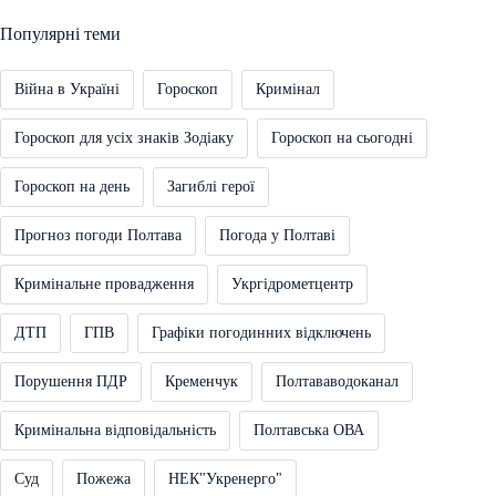
Популярні теми
Війна в Україні
Гороскоп
Кримінал
Гороскоп для усіх знаків Зодіаку
Гороскоп на сьогодні
Гороскоп на день
Загиблі герої
Прогноз погоди Полтава
Погода у Полтаві
Кримінальне провадження
Укргідрометцентр
ДТП
ГПВ
Графіки погодинних відключень
Порушення ПДР
Кременчук
Полтававодоканал
Кримінальна відповідальність
Полтавська ОВА
Суд
Пожежа
НЕК"Укренерго"