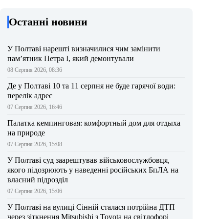
Останні новини
У Полтаві нарешті визначилися чим замінити
пам’ятник Петра І, який демонтували
08 Серпня 2026, 08:36
Де у Полтаві 10 та 11 серпня не буде гарячої води:
перелік адрес
07 Серпня 2026, 16:46
Палатка кемпинговая: комфортный дом для отдыха
на природе
07 Серпня 2026, 15:08
У Полтаві суд заарештував військовослужбовця,
якого підозрюють у наведенні російських БпЛА на
власний підрозділ
07 Серпня 2026, 15:06
У Полтаві на вулиці Сінній сталася потрійна ДТП
через зіткнення Mitsubishi з Toyota на світлофорі