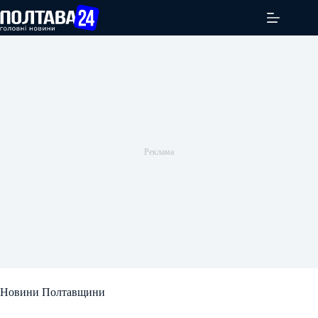
Перейти
до
вмісту
Новини Полтавщини