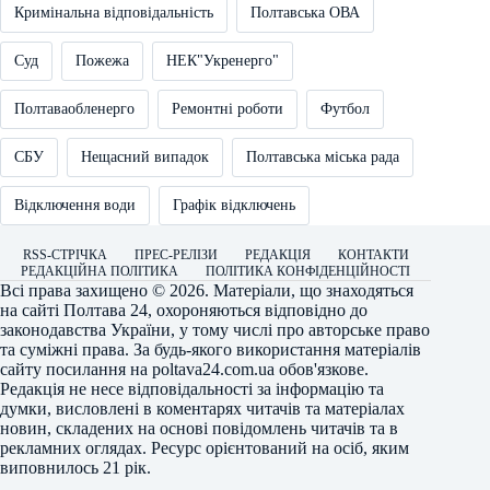
Кримінальна відповідальність
Полтавська ОВА
Суд
Пожежа
НЕК"Укренерго"
Полтаваобленерго
Ремонтні роботи
Футбол
СБУ
Нещасний випадок
Полтавська міська рада
Відключення води
Графік відключень
RSS-СТРІЧКА
ПРЕС-РЕЛІЗИ
РЕДАКЦІЯ
КОНТАКТИ
РЕДАКЦІЙНА ПОЛІТИКА
ПОЛІТИКА КОНФІДЕНЦІЙНОСТІ
Всі права захищено © 2026. Матеріали, що знаходяться
на сайті
Полтава 24
, охороняються відповідно до
законодавства України, у тому числі про авторське право
та суміжні права. За будь-якого використання матеріалів
сайту посилання на
poltava24.com.ua
обов'язкове.
Редакція не несе відповідальності за інформацію та
думки, висловлені в коментарях читачів та матеріалах
новин, складених на основі повідомлень читачів та в
рекламних оглядах. Ресурс орієнтований на осіб, яким
виповнилось 21 рік.