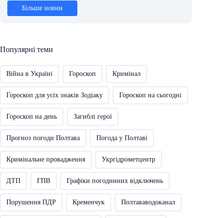
Більше новин
Популярні теми
Війна в Україні
Гороскоп
Кримінал
Гороскоп для усіх знаків Зодіаку
Гороскоп на сьогодні
Гороскоп на день
Загиблі герої
Прогноз погоди Полтава
Погода у Полтаві
Кримінальне провадження
Укргідрометцентр
ДТП
ГПВ
Графіки погодинних відключень
Порушення ПДР
Кременчук
Полтававодоканал