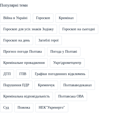
Популярні теми
Війна в Україні
Гороскоп
Кримінал
Гороскоп для усіх знаків Зодіаку
Гороскоп на сьогодні
Гороскоп на день
Загиблі герої
Прогноз погоди Полтава
Погода у Полтаві
Кримінальне провадження
Укргідрометцентр
ДТП
ГПВ
Графіки погодинних відключень
Порушення ПДР
Кременчук
Полтававодоканал
Кримінальна відповідальність
Полтавська ОВА
Суд
Пожежа
НЕК"Укренерго"