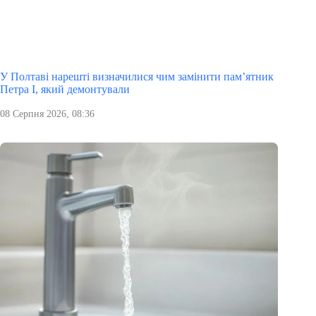
У Полтаві нарешті визначилися чим замінити пам’ятник
Петра І, який демонтували
08 Серпня 2026, 08:36