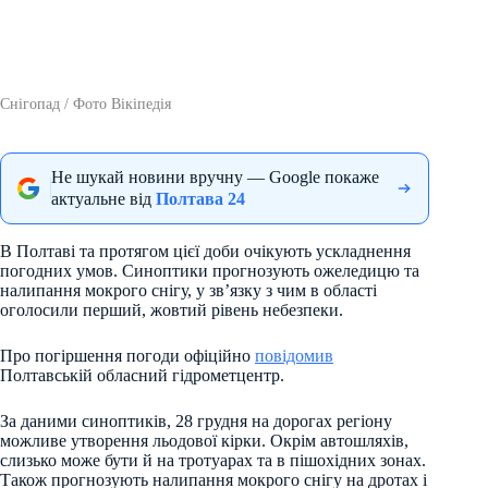
Снігопад / Фото Вікіпедія
Не шукай новини вручну — Google покаже
актуальне від
Полтава 24
В Полтаві та протягом цієї доби очікують ускладнення
погодних умов. Синоптики прогнозують ожеледицю та
налипання мокрого снігу, у зв’язку з чим в області
оголосили перший, жовтий рівень небезпеки.
Про погіршення погоди офіційно
повідомив
Полтавській обласний гідрометцентр.
За даними синоптиків, 28 грудня на дорогах регіону
можливе утворення льодової кірки. Окрім автошляхів,
слизько може бути й на тротуарах та в пішохідних зонах.
Також прогнозують налипання мокрого снігу на дротах і