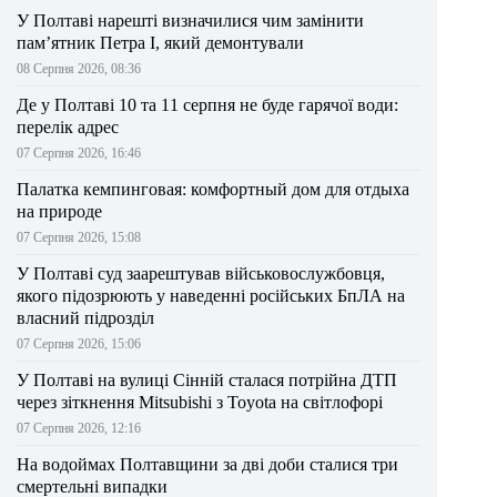
У Полтаві нарешті визначилися чим замінити
пам’ятник Петра І, який демонтували
08 Серпня 2026, 08:36
Де у Полтаві 10 та 11 серпня не буде гарячої води:
перелік адрес
07 Серпня 2026, 16:46
Палатка кемпинговая: комфортный дом для отдыха
на природе
07 Серпня 2026, 15:08
У Полтаві суд заарештував військовослужбовця,
якого підозрюють у наведенні російських БпЛА на
власний підрозділ
07 Серпня 2026, 15:06
У Полтаві на вулиці Сінній сталася потрійна ДТП
через зіткнення Mitsubishi з Toyota на світлофорі
07 Серпня 2026, 12:16
На водоймах Полтавщини за дві доби сталися три
смертельні випадки