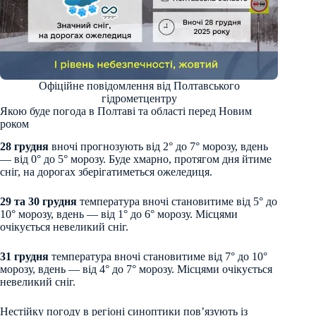
Офіційне повідомлення від Полтавського
гідрометцентру
Якою буде погода в Полтаві та області перед Новим
роком
28 грудня
вночі прогнозують від 2° до 7° морозу, вдень
— від 0° до 5° морозу. Буде хмарно, протягом дня йтиме
сніг, на дорогах зберігатиметься ожеледиця.
29 та 30 грудня
температура вночі становитиме від 5° до
10° морозу, вдень — від 1° до 6° морозу. Місцями
очікується невеликий сніг.
31 грудня
температура вночі становитиме від 7° до 10°
морозу, вдень — від 4° до 7° морозу. Місцями очікується
невеликий сніг.
Нестійку погоду в регіоні синоптики пов’язують із