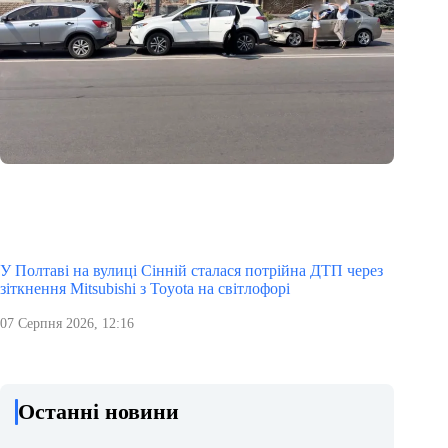
У Полтаві на вулиці Сінній сталася потрійна ДТП через
зіткнення Mitsubishi з Toyota на світлофорі
07 Серпня 2026, 12:16
Останні новини