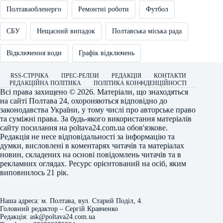
Полтаваобленерго
Ремонтні роботи
Футбол
СБУ
Нещасний випадок
Полтавська міська рада
Відключення води
Графік відключень
RSS-СТРІЧКА
ПРЕС-РЕЛІЗИ
РЕДАКЦІЯ
КОНТАКТИ
РЕДАКЦІЙНА ПОЛІТИКА
ПОЛІТИКА КОНФІДЕНЦІЙНОСТІ
Всі права захищено © 2026. Матеріали, що знаходяться
на сайті
Полтава 24
, охороняються відповідно до
законодавства України, у тому числі про авторське право
та суміжні права. За будь-якого використання матеріалів
сайту посилання на
poltava24.com.ua
обов'язкове.
Редакція не несе відповідальності за інформацію та
думки, висловлені в коментарях читачів та матеріалах
новин, складених на основі повідомлень читачів та в
рекламних оглядах. Ресурс орієнтований на осіб, яким
виповнилось 21 рік.
Наша адреса: м. Полтава, вул. Старий Поділ, 4.
Головний редактор – Сергій Кравченко
Редакція: ask@poltava24.com.ua