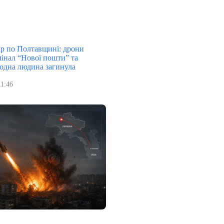
р по Полтавщині: дрони
мінал “Нової пошти” та
 одна людина загинула
11:46