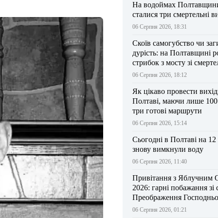
На водоймах Полтавщини 
сталися три смертельні в
06 Серпня 2026, 18:31
Скоїв самогубство чи заг
дурість: на Полтавщині р
стрибок з мосту зі смерт
результатом
06 Серпня 2026, 18:12
Як цікаво провести вихі
Полтаві, маючи лише 100
три готові маршрути
06 Серпня 2026, 15:14
Сьогодні в Полтаві на 12
знову вимкнули воду
06 Серпня 2026, 11:40
Привітання з Яблучним 
2026: гарні побажання зі
Преображення Господньо
06 Серпня 2026, 01:21