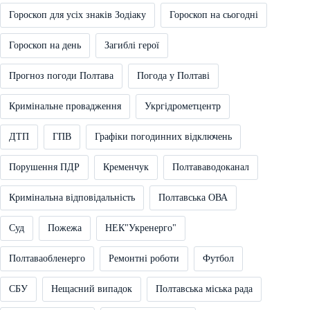
Гороскоп для усіх знаків Зодіаку
Гороскоп на сьогодні
Гороскоп на день
Загиблі герої
Прогноз погоди Полтава
Погода у Полтаві
Кримінальне провадження
Укргідрометцентр
ДТП
ГПВ
Графіки погодинних відключень
Порушення ПДР
Кременчук
Полтававодоканал
Кримінальна відповідальність
Полтавська ОВА
Суд
Пожежа
НЕК"Укренерго"
Полтаваобленерго
Ремонтні роботи
Футбол
СБУ
Нещасний випадок
Полтавська міська рада