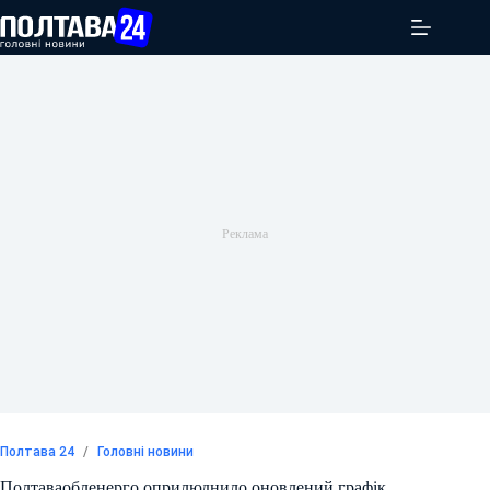
Перейти
до
вмісту
Полтава 24
/
Головні новини
Полтаваобленерго оприлюднило оновлений графік