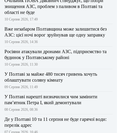
Очільник ПОВА Дяківнич стверджує, що попри
знищення АЗС, проблем з паливом в Полтаві та
області не буде
10 Серпня 2026, 17:49
Вже незабаром Полтавщина може залишитися без
АЗС: цієї ночі ворог зруйнував ще одну заправку
10 Серпня 2026, 14:36
Росіяни атакували дронами АЗС, підприємство та
будинок у Полтавському районі
10 Серпня 2026, 11:30
У Полтаві за майже 480 тисяч гривень хочуть
облаштувати соляну кімнату
09 Серпня 2026, 11:49
У Полтаві нарешті визначилися чим замінити
пам’ятник Петра І, який демонтували
08 Серпня 2026, 08:36
Де у Полтаві 10 та 11 серпня не буде гарячої води:
перелік адрес
07 Серпня 2026, 16:46