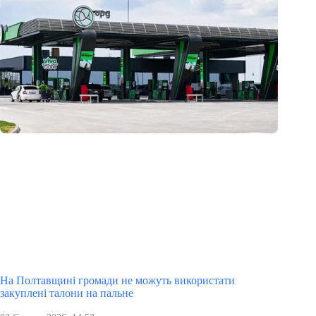
На Полтавщині громади не можуть використати
закуплені талони на пальне