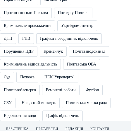
Прогноз погоди Полтава
Погода у Полтаві
Кримінальне провадження
Укргідрометцентр
ДТП
ГПВ
Графіки погодинних відключень
Порушення ПДР
Кременчук
Полтававодоканал
Кримінальна відповідальність
Полтавська ОВА
Суд
Пожежа
НЕК"Укренерго"
Полтаваобленерго
Ремонтні роботи
Футбол
СБУ
Нещасний випадок
Полтавська міська рада
Відключення води
Графік відключень
RSS-СТРІЧКА
ПРЕС-РЕЛІЗИ
РЕДАКЦІЯ
КОНТАКТИ