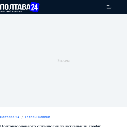
Перейти
до
вмісту
Полтава 24
/
Головні новини
Полтаваобленерго оприлюднило актуальний графік