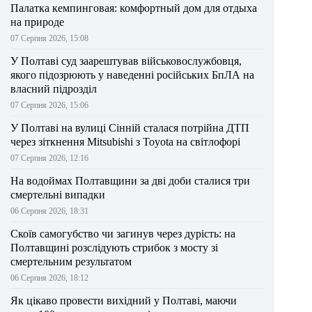
Палатка кемпинговая: комфортный дом для отдыха
на природе
07 Серпня 2026, 15:08
У Полтаві суд заарештував військовослужбовця,
якого підозрюють у наведенні російських БпЛА на
власний підрозділ
07 Серпня 2026, 15:06
У Полтаві на вулиці Сінній сталася потрійна ДТП
через зіткнення Mitsubishi з Toyota на світлофорі
07 Серпня 2026, 12:16
На водоймах Полтавщини за дві доби сталися три
смертельні випадки
06 Серпня 2026, 18:31
Скоїв самогубство чи загинув через дурість: на
Полтавщині розслідують стрибок з мосту зі
смертельним результатом
06 Серпня 2026, 18:12
Як цікаво провести вихідний у Полтаві, маючи