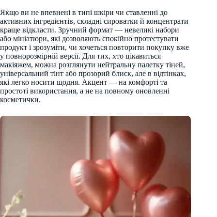
Якщо ви не впевнені в типі шкіри чи ставленні до
активних інгредієнтів, складні сироватки й концентрати
краще відкласти. Зручний формат — невеликі набори
або мініатюри, які дозволяють спокійно протестувати
продукт і зрозуміти, чи хочеться повторити покупку вже
у повнорозмірній версії. Для тих, хто цікавиться
макіяжем, можна розглянути нейтральну палетку тіней,
універсальний тінт або прозорий блиск, але в відтінках,
які легко носити щодня. Акцент — на комфорті та
простоті використання, а не на повному оновленні
косметички.