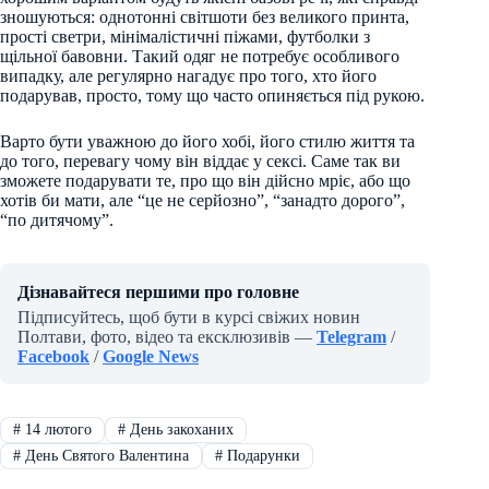
зношуються: однотонні світшоти без великого принта,
прості светри, мінімалістичні піжами, футболки з
щільної бавовни. Такий одяг не потребує особливого
випадку, але регулярно нагадує про того, хто його
подарував, просто, тому що часто опиняється під рукою.
Варто бути уважною до його хобі, його стилю життя та
до того, перевагу чому він віддає у сексі. Саме так ви
зможете подарувати те, про що він дійсно мріє, або що
хотів би мати, але “це не серйозно”, “занадто дорого”,
“по дитячому”.
Дізнавайтеся першими про головне
Підписуйтесь, щоб бути в курсі свіжих новин
Полтави, фото, відео та ексклюзивів —
Telegram
/
Facebook
/
Google News
#
14 лютого
#
День закоханих
#
День Святого Валентина
#
Подарунки