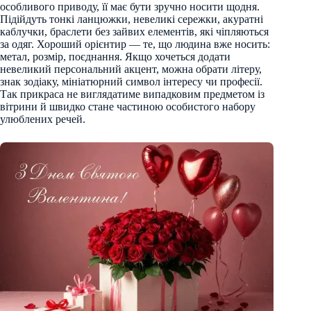
особливого приводу, її має бути зручно носити щодня.
Підійдуть тонкі ланцюжки, невеликі сережки, акуратні
каблучки, браслети без зайвих елементів, які чіпляються
за одяг. Хороший орієнтир — те, що людина вже носить:
метал, розмір, поєднання. Якщо хочеться додати
невеликий персональний акцент, можна обрати літеру,
знак зодіаку, мініатюрний символ інтересу чи професії.
Так прикраса не виглядатиме випадковим предметом із
вітрини й швидко стане частиною особистого набору
улюблених речей.