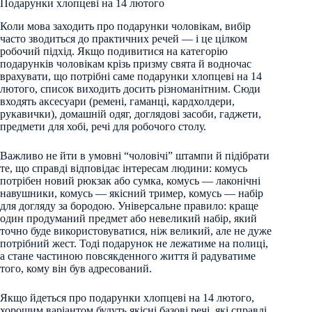
Подарунки хлопцеві на 14 лютого
Коли мова заходить про подарунки чоловікам, вибір
часто зводиться до практичних речей — і це цілком
робочий підхід. Якщо подивитися на категорію
подарунків чоловікам крізь призму свята й водночас
врахувати, що потрібні саме подарунки хлопцеві на 14
лютого, список виходить досить різноманітним. Сюди
входять аксесуари (ремені, гаманці, кардхолдери,
рукавички), домашній одяг, доглядові засоби, гаджети,
предмети для хобі, речі для робочого столу.
Важливо не йти в умовні “чоловічі” штампи й підібрати
те, що справді відповідає інтересам людини: комусь
потрібен новий рюкзак або сумка, комусь — лаконічні
навушники, комусь — якісний тример, комусь — набір
для догляду за бородою. Універсальне правило: краще
один продуманий предмет або невеликий набір, який
точно буде використовуватися, ніж великий, але не дуже
потрібний жест. Тоді подарунок не лежатиме на полиці,
а стане частиною повсякденного життя й радуватиме
того, кому він був адресований.
Якщо йдеться про подарунки хлопцеві на 14 лютого,
хорошим варіантом будуть якісні базові речі, які справді