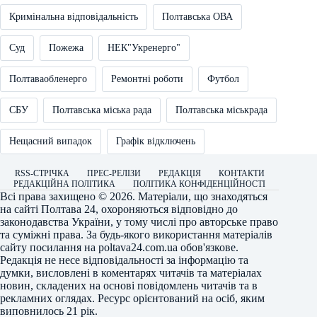
Кримінальна відповідальність
Полтавська ОВА
Суд
Пожежа
НЕК"Укренерго"
Полтаваобленерго
Ремонтні роботи
Футбол
СБУ
Полтавська міська рада
Полтавська міськрада
Нещасний випадок
Графік відключень
RSS-СТРІЧКА
ПРЕС-РЕЛІЗИ
РЕДАКЦІЯ
КОНТАКТИ
РЕДАКЦІЙНА ПОЛІТИКА
ПОЛІТИКА КОНФІДЕНЦІЙНОСТІ
Всі права захищено © 2026. Матеріали, що знаходяться
на сайті
Полтава 24
, охороняються відповідно до
законодавства України, у тому числі про авторське право
та суміжні права. За будь-якого використання матеріалів
сайту посилання на
poltava24.com.ua
обов'язкове.
Редакція не несе відповідальності за інформацію та
думки, висловлені в коментарях читачів та матеріалах
новин, складених на основі повідомлень читачів та в
рекламних оглядах. Ресурс орієнтований на осіб, яким
виповнилось 21 рік.