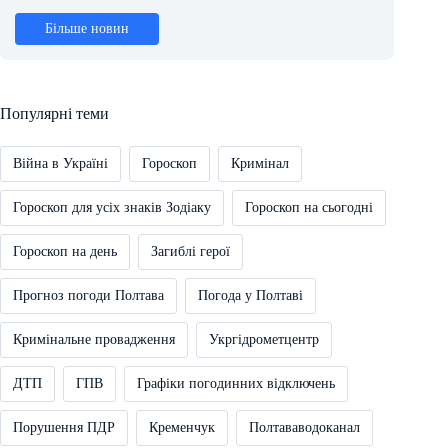
Більше новин
Популярні теми
Війна в Україні
Гороскоп
Кримінал
Гороскоп для усіх знаків Зодіаку
Гороскоп на сьогодні
Гороскоп на день
Загиблі герої
Прогноз погоди Полтава
Погода у Полтаві
Кримінальне провадження
Укргідрометцентр
ДТП
ГПВ
Графіки погодинних відключень
Порушення ПДР
Кременчук
Полтававодоканал