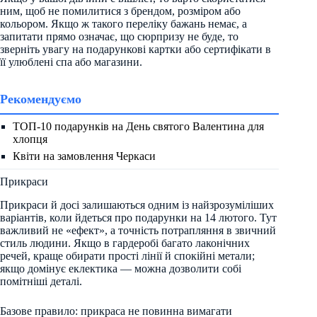
ним, щоб не помилитися з брендом, розміром або
кольором. Якщо ж такого переліку бажань немає, а
запитати прямо означає, що сюрпризу не буде, то
зверніть увагу на подарункові картки або сертифікати в
її улюблені спа або магазини.
Рекомендуємо
ТОП-10 подарунків на День святого Валентина для
хлопця
Квіти на замовлення Черкаси
Прикраси
Прикраси й досі залишаються одним із найзрозуміліших
варіантів, коли йдеться про подарунки на 14 лютого. Тут
важливий не «ефект», а точність потрапляння в звичний
стиль людини. Якщо в гардеробі багато лаконічних
речей, краще обирати прості лінії й спокійні метали;
якщо домінує еклектика — можна дозволити собі
помітніші деталі.
Базове правило: прикраса не повинна вимагати