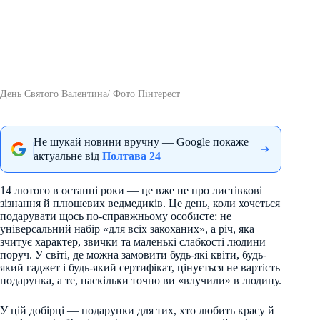
День Святого Валентина/ Фото Пінтерест
Не шукай новини вручну — Google покаже
актуальне від
Полтава 24
14 лютого в останні роки — це вже не про листівкові
зізнання й плюшевих ведмедиків. Це день, коли хочеться
подарувати щось по-справжньому особисте: не
універсальний набір «для всіх закоханих», а річ, яка
зчитує характер, звички та маленькі слабкості людини
поруч. У світі, де можна замовити будь-які квіти, будь-
який гаджет і будь-який сертифікат, цінується не вартість
подарунка, а те, наскільки точно ви «влучили» в людину.
У цій добірці — подарунки для тих, хто любить красу й