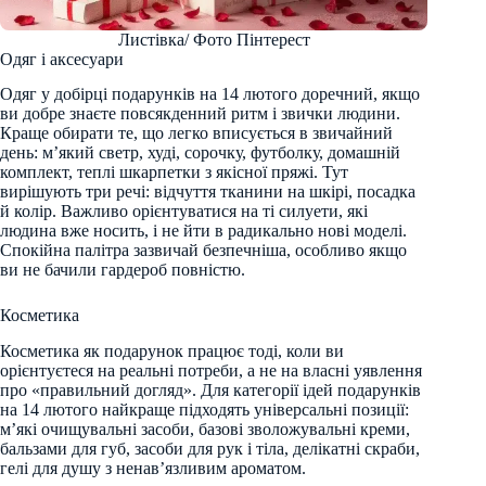
Листівка/ Фото Пінтерест
Одяг і аксесуари
Одяг у добірці подарунків на 14 лютого доречний, якщо
ви добре знаєте повсякденний ритм і звички людини.
Краще обирати те, що легко вписується в звичайний
день: м’який светр, худі, сорочку, футболку, домашній
комплект, теплі шкарпетки з якісної пряжі. Тут
вирішують три речі: відчуття тканини на шкірі, посадка
й колір. Важливо орієнтуватися на ті силуети, які
людина вже носить, і не йти в радикально нові моделі.
Спокійна палітра зазвичай безпечніша, особливо якщо
ви не бачили гардероб повністю.
Косметика
Косметика як подарунок працює тоді, коли ви
орієнтуєтеся на реальні потреби, а не на власні уявлення
про «правильний догляд». Для категорії ідей подарунків
на 14 лютого найкраще підходять універсальні позиції:
м’які очищувальні засоби, базові зволожувальні креми,
бальзами для губ, засоби для рук і тіла, делікатні скраби,
гелі для душу з ненав’язливим ароматом.