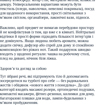
декору. Універсальними варіантами можуть бути
текстиль (пледи, наволочки, невеликі покривала), посуд
для щоденного використання, прості світильники з
м’яким світлом, органайзери, лаконічні вази, підноси.
Важливо, щоб предмет не вимагав перебудови простору
й не конфліктував із тим, що вже є в кімнаті. Нейтральні
відтінки й прості форми підходять більшості інтер’єрів і
не домінують. Якщо людина любить аромати, можна
додати свічку, дифузор або спрей для дому зі спокійною
композицією без різких нот. Такий подарунок швидко
входить у щоденні ритуали: чашка на робочому столі,
плед на дивані, нічник біля ліжка.
Здоров’я та догляд за собою
Тут зібрані речі, які підтримують тіло й допомагають
зосередитися на турботі про себе — без радикальних
жестів і обіцянок «нового життя з понеділка». До цієї
категорії входять масажні ролери, ортопедичні подушки,
компактні масажери, фітнес-резинки, килимки для дому,
багаторазові пляшки для води, лампи-будильники з
м’яким пробудженням.