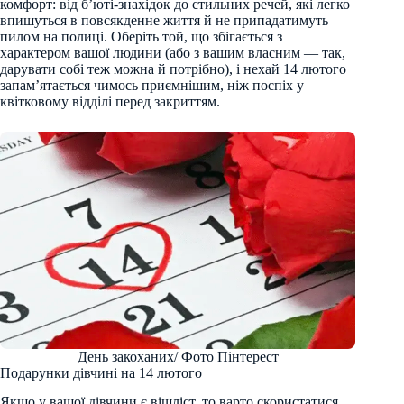
комфорт: від б’юті-знахідок до стильних речей, які легко
впишуться в повсякденне життя й не припадатимуть
пилом на полиці. Оберіть той, що збігається з
характером вашої людини (або з вашим власним — так,
дарувати собі теж можна й потрібно), і нехай 14 лютого
запам’ятається чимось приємнішим, ніж поспіх у
квітковому відділі перед закриттям.
День закоханих/ Фото Пінтерест
Подарунки дівчині на 14 лютого
Якщо у вашої дівчини є вішліст, то варто скористатися