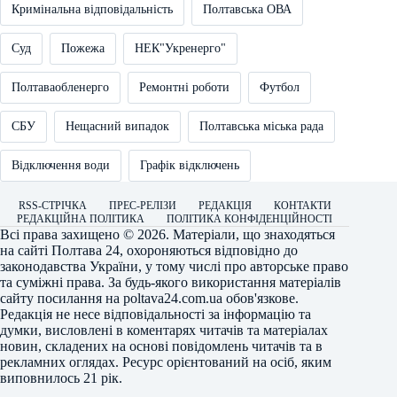
Кримінальна відповідальність
Полтавська ОВА
Суд
Пожежа
НЕК"Укренерго"
Полтаваобленерго
Ремонтні роботи
Футбол
СБУ
Нещасний випадок
Полтавська міська рада
Відключення води
Графік відключень
RSS-СТРІЧКА
ПРЕС-РЕЛІЗИ
РЕДАКЦІЯ
КОНТАКТИ
РЕДАКЦІЙНА ПОЛІТИКА
ПОЛІТИКА КОНФІДЕНЦІЙНОСТІ
Всі права захищено © 2026. Матеріали, що знаходяться
на сайті
Полтава 24
, охороняються відповідно до
законодавства України, у тому числі про авторське право
та суміжні права. За будь-якого використання матеріалів
сайту посилання на
poltava24.com.ua
обов'язкове.
Редакція не несе відповідальності за інформацію та
думки, висловлені в коментарях читачів та матеріалах
новин, складених на основі повідомлень читачів та в
рекламних оглядах. Ресурс орієнтований на осіб, яким
виповнилось 21 рік.