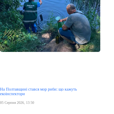
На Полтавщині стався мор риби: що кажуть
екоінспектори
05 Серпня 2026, 13:50