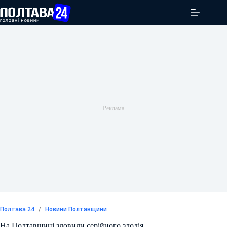
Перейти
до
вмісту
Полтава 24
/
Новини Полтавщини
На Полтавщині зловили серійного злодія