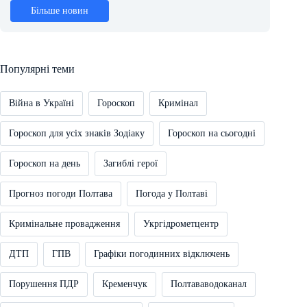
Більше новин
Популярні теми
Війна в Україні
Гороскоп
Кримінал
Гороскоп для усіх знаків Зодіаку
Гороскоп на сьогодні
Гороскоп на день
Загиблі герої
Прогноз погоди Полтава
Погода у Полтаві
Кримінальне провадження
Укргідрометцентр
ДТП
ГПВ
Графіки погодинних відключень
Порушення ПДР
Кременчук
Полтававодоканал