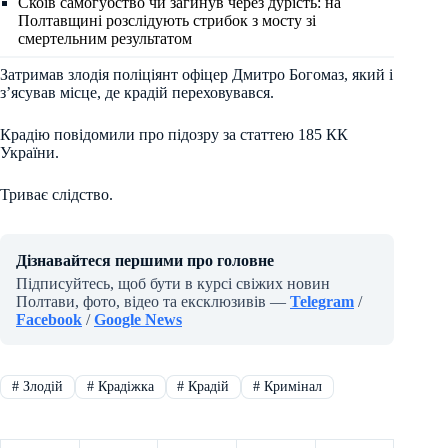
Скоїв самогубство чи загинув через дурість: на
Полтавщині розслідують стрибок з мосту зі
смертельним результатом
Затримав злодія поліціянт офіцер Дмитро Богомаз, який і
з’ясував місце, де крадій переховувався.
Крадію повідомили про підозру за статтею 185 КК
України.
Триває слідство.
Дізнавайтеся першими про головне
Підписуйтесь, щоб бути в курсі свіжих новин
Полтави, фото, відео та ексклюзивів —
Telegram
/
Facebook
/
Google News
#
Злодій
#
Крадіжка
#
Крадій
#
Кримінал