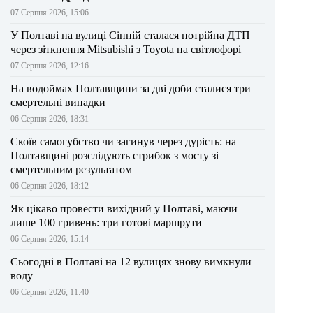
07 Серпня 2026, 15:06
У Полтаві на вулиці Сінній сталася потрійна ДТП
через зіткнення Mitsubishi з Toyota на світлофорі
07 Серпня 2026, 12:16
На водоймах Полтавщини за дві доби сталися три
смертельні випадки
06 Серпня 2026, 18:31
Скоїв самогубство чи загинув через дурість: на
Полтавщині розслідують стрибок з мосту зі
смертельним результатом
06 Серпня 2026, 18:12
Як цікаво провести вихідний у Полтаві, маючи
лише 100 гривень: три готові маршрути
06 Серпня 2026, 15:14
Сьогодні в Полтаві на 12 вулицях знову вимкнули
воду
06 Серпня 2026, 11:40