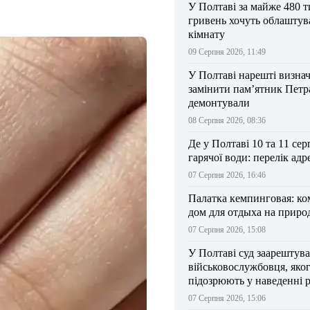
У Полтаві за майже 480 т
гривень хочуть облаштув
кімнату
09 Серпня 2026, 11:49
У Полтаві нарешті визна
замінити пам’ятник Петра
демонтували
08 Серпня 2026, 08:36
Де у Полтаві 10 та 11 сер
гарячої води: перелік адр
07 Серпня 2026, 16:46
Палатка кемпинговая: к
дом для отдыха на приро
07 Серпня 2026, 15:08
У Полтаві суд заарештув
військовослужбовця, яко
підозрюють у наведенні 
БпЛА на власний підрозд
07 Серпня 2026, 15:06