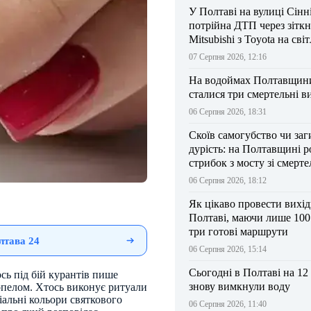
У Полтаві на вулиці Сінн
потрійна ДТП через зітк
Mitsubishi з Toyota на сві
07 Серпня 2026, 12:16
На водоймах Полтавщини 
сталися три смертельні в
06 Серпня 2026, 18:31
Скоїв самогубство чи заг
дурість: на Полтавщині р
стрибок з мосту зі смерт
результатом
06 Серпня 2026, 18:12
Як цікаво провести вихі
Полтаві, маючи лише 100
три готові маршрути
лтава 24
06 Серпня 2026, 15:14
Сьогодні в Полтаві на 12
сь під бій курантів пише
знову вимкнули воду
опелом. Хтось виконує ритуали
іальні кольори святкового
06 Серпня 2026, 11:40