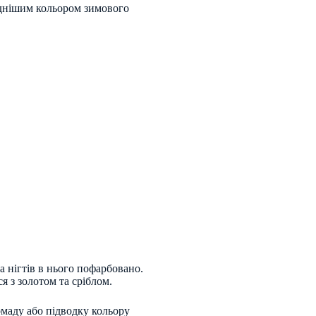
однішим кольором зимового
а нігтів в нього пофарбовано.
ся з золотом та сріблом.
омаду або підводку кольору