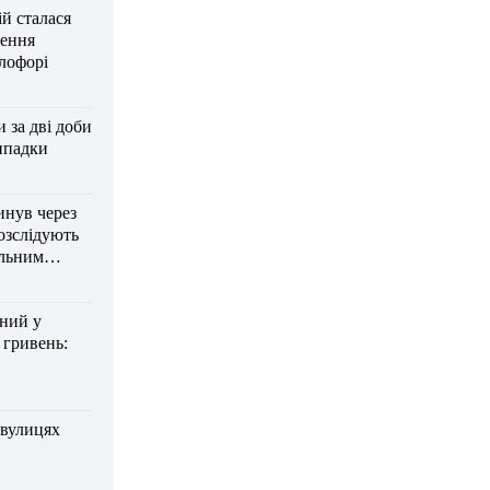
ій сталася
нення
тлофорі
за дві доби
ипадки
инув через
озслідують
ельним
дний у
 гривень:
 вулицях