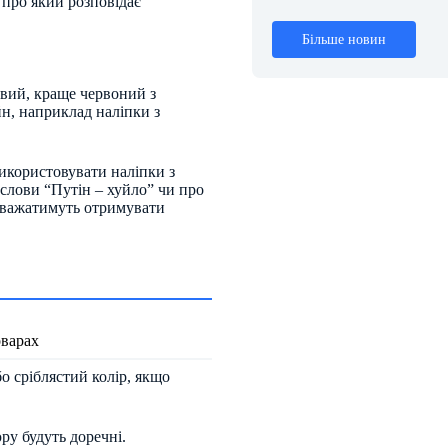
 про який розповідає
Більше новин
авий, краще червоний з
н, наприклад наліпки з
икористовувати наліпки з
слови “Путін – хуйло” чи про
заважатимуть отримувати
оварах
о сріблястий колір, якщо
ру будуть доречні.