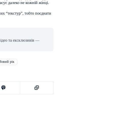
сує далеко не кожній жінці.
их “текстур”, тобто поєднати
відео та ексклюзивів —
овий рік