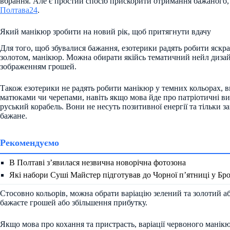
вбрання. Але є простий спосіб прискорити отримання бажаного,
Полтава24
.
Який манікюр зробити на новий рік, щоб притягнути вдачу
Для того, щоб збувалися бажання, езотерики радять робити яскр
золотом, манікюр. Можна обирати якійсь тематичний нейл дизай
зображенням грошей.
Також езотерики не радять робити манікюр у темних кольорах, в
матюками чи черепами, навіть якщо мова йде про патріотичні ви
руський корабель. Вони не несуть позитивної енергії та тільки 
бажане.
Рекомендуємо
В Полтаві з’явилася незвична новорічна фотозона
Які набори Суші Майстер підготував до Чорної п’ятниці у Бр
Стосовно кольорів, можна обрати варіацію зелений та золотий аб
бажаєте грошей або збільшення прибутку.
Якщо мова про кохання та пристрасть, варіації червоного манікю