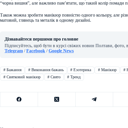
“чорна вишня”, але важливо пам’ятати, що такий колір помади па
Також можна зробити манікюр повністю одного кольору, але різн
матовий, глянець та металік в одному дизайні.
Дізнавайтеся першими про головне
Підписуйтесь, щоб бути в курсі свіжих новин Полтави, фото, 
Telegram
/
Facebook
/
Google News
#
Бажання
#
Виконання бажань
#
Езотерика
#
Манікюр
#
Н
#
Святковий манікюр
#
Свято
#
Тренд