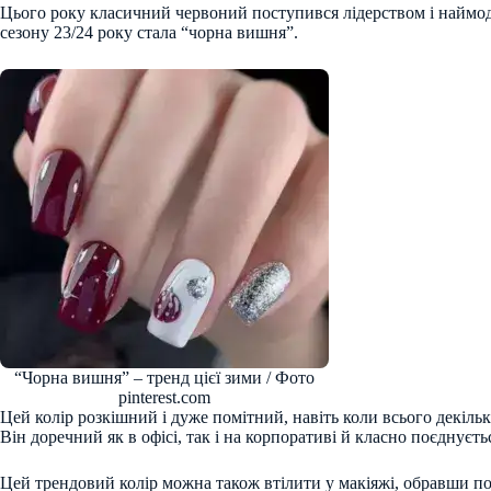
Цього року класичний червоний поступився лідерством і найм
сезону 23/24 року стала “чорна вишня”.
“Чорна вишня” – тренд цієї зими / Фото
pinterest.com
Цей колір розкішний і дуже помітний, навіть коли всього декільк
Він доречний як в офісі, так і на корпоративі й класно поєднуєть
Цей трендовий колір можна також втілити у макіяжі, обравши п