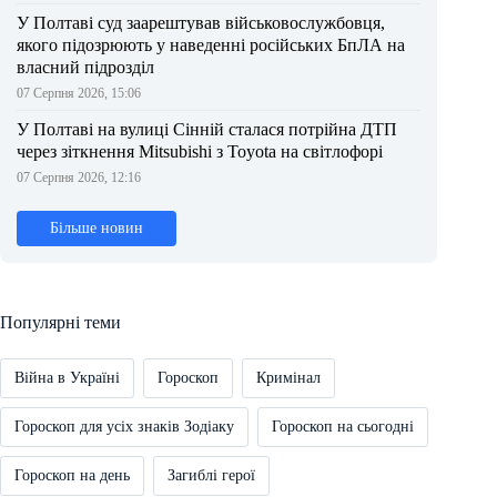
У Полтаві суд заарештував військовослужбовця,
якого підозрюють у наведенні російських БпЛА на
власний підрозділ
07 Серпня 2026, 15:06
У Полтаві на вулиці Сінній сталася потрійна ДТП
через зіткнення Mitsubishi з Toyota на світлофорі
07 Серпня 2026, 12:16
Більше новин
Популярні теми
Війна в Україні
Гороскоп
Кримінал
Гороскоп для усіх знаків Зодіаку
Гороскоп на сьогодні
Гороскоп на день
Загиблі герої