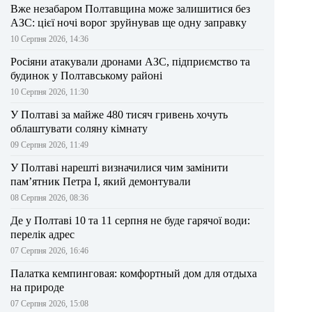
Вже незабаром Полтавщина може залишитися без
АЗС: цієї ночі ворог зруйнував ще одну заправку
10 Серпня 2026, 14:36
Росіяни атакували дронами АЗС, підприємство та
будинок у Полтавському районі
10 Серпня 2026, 11:30
У Полтаві за майже 480 тисяч гривень хочуть
облаштувати соляну кімнату
09 Серпня 2026, 11:49
У Полтаві нарешті визначилися чим замінити
пам’ятник Петра І, який демонтували
08 Серпня 2026, 08:36
Де у Полтаві 10 та 11 серпня не буде гарячої води:
перелік адрес
07 Серпня 2026, 16:46
Палатка кемпинговая: комфортный дом для отдыха
на природе
07 Серпня 2026, 15:08