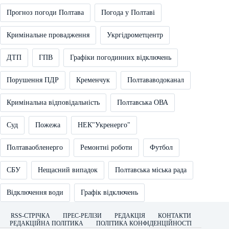
Прогноз погоди Полтава
Погода у Полтаві
Кримінальне провадження
Укргідрометцентр
ДТП
ГПВ
Графіки погодинних відключень
Порушення ПДР
Кременчук
Полтававодоканал
Кримінальна відповідальність
Полтавська ОВА
Суд
Пожежа
НЕК"Укренерго"
Полтаваобленерго
Ремонтні роботи
Футбол
СБУ
Нещасний випадок
Полтавська міська рада
Відключення води
Графік відключень
RSS-СТРІЧКА
ПРЕС-РЕЛІЗИ
РЕДАКЦІЯ
КОНТАКТИ
РЕДАКЦІЙНА ПОЛІТИКА
ПОЛІТИКА КОНФІДЕНЦІЙНОСТІ