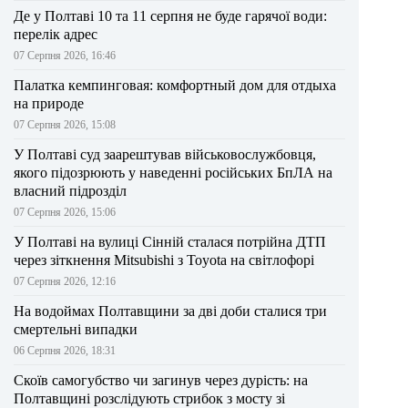
Де у Полтаві 10 та 11 серпня не буде гарячої води:
перелік адрес
07 Серпня 2026, 16:46
Палатка кемпинговая: комфортный дом для отдыха
на природе
07 Серпня 2026, 15:08
У Полтаві суд заарештував військовослужбовця,
якого підозрюють у наведенні російських БпЛА на
власний підрозділ
07 Серпня 2026, 15:06
У Полтаві на вулиці Сінній сталася потрійна ДТП
через зіткнення Mitsubishi з Toyota на світлофорі
07 Серпня 2026, 12:16
На водоймах Полтавщини за дві доби сталися три
смертельні випадки
06 Серпня 2026, 18:31
Скоїв самогубство чи загинув через дурість: на
Полтавщині розслідують стрибок з мосту зі