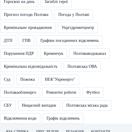
Гороскоп на день
Загиблі герої
Прогноз погоди Полтава
Погода у Полтаві
Кримінальне провадження
Укргідрометцентр
ДТП
ГПВ
Графіки погодинних відключень
Порушення ПДР
Кременчук
Полтававодоканал
Кримінальна відповідальність
Полтавська ОВА
Суд
Пожежа
НЕК"Укренерго"
Полтаваобленерго
Ремонтні роботи
Футбол
СБУ
Нещасний випадок
Полтавська міська рада
Відключення води
Графік відключень
RSS-СТРІЧКА
ПРЕС-РЕЛІЗИ
РЕДАКЦІЯ
КОНТАКТИ