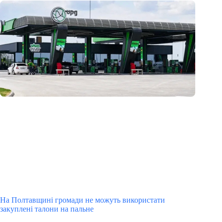
На Полтавщині громади не можуть використати
закуплені талони на пальне