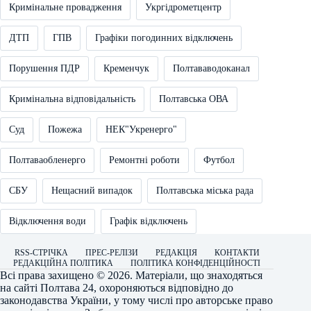
Кримінальне провадження
Укргідрометцентр
ДТП
ГПВ
Графіки погодинних відключень
Порушення ПДР
Кременчук
Полтававодоканал
Кримінальна відповідальність
Полтавська ОВА
Суд
Пожежа
НЕК"Укренерго"
Полтаваобленерго
Ремонтні роботи
Футбол
СБУ
Нещасний випадок
Полтавська міська рада
Відключення води
Графік відключень
RSS-СТРІЧКА
ПРЕС-РЕЛІЗИ
РЕДАКЦІЯ
КОНТАКТИ
РЕДАКЦІЙНА ПОЛІТИКА
ПОЛІТИКА КОНФІДЕНЦІЙНОСТІ
Всі права захищено © 2026. Матеріали, що знаходяться
на сайті
Полтава 24
, охороняються відповідно до
законодавства України, у тому числі про авторське право