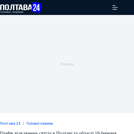
Перейти
до
вмісту
Полтава 24
/
Головні новини
Графік відключень світла в Полтаві та області 19 березня