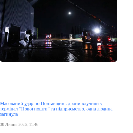
Масований удар по Полтавщині: дрони влучили у
термінал “Нової пошти” та підприємство, одна людина
загинула
30 Липня 2026, 11:46