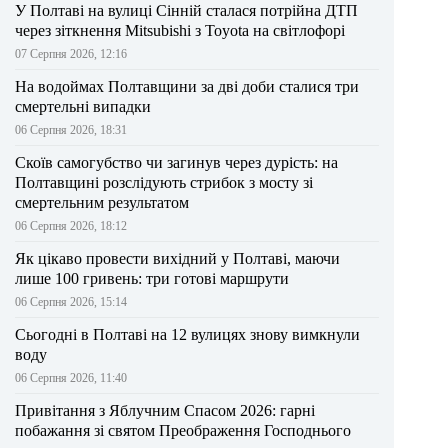
У Полтаві на вулиці Сінній сталася потрійна ДТП
через зіткнення Mitsubishi з Toyota на світлофорі
07 Серпня 2026, 12:16
На водоймах Полтавщини за дві доби сталися три
смертельні випадки
06 Серпня 2026, 18:31
Скоїв самогубство чи загинув через дурість: на
Полтавщині розслідують стрибок з мосту зі
смертельним результатом
06 Серпня 2026, 18:12
Як цікаво провести вихідний у Полтаві, маючи
лише 100 гривень: три готові маршрути
06 Серпня 2026, 15:14
Сьогодні в Полтаві на 12 вулицях знову вимкнули
воду
06 Серпня 2026, 11:40
Привітання з Яблучним Спасом 2026: гарні
побажання зі святом Преображення Господнього