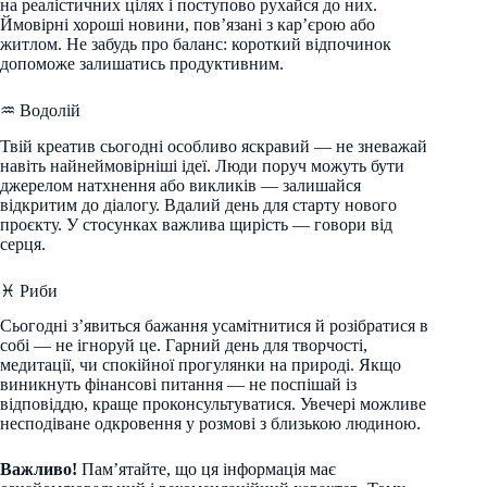
на реалістичних цілях і поступово рухайся до них.
Ймовірні хороші новини, пов’язані з кар’єрою або
житлом. Не забудь про баланс: короткий відпочинок
допоможе залишатись продуктивним.
♒ Водолій
Твій креатив сьогодні особливо яскравий — не зневажай
навіть найнеймовірніші ідеї. Люди поруч можуть бути
джерелом натхнення або викликів — залишайся
відкритим до діалогу. Вдалий день для старту нового
проєкту. У стосунках важлива щирість — говори від
серця.
♓ Риби
Сьогодні з’явиться бажання усамітнитися й розібратися в
собі — не ігноруй це. Гарний день для творчості,
медитації, чи спокійної прогулянки на природі. Якщо
виникнуть фінансові питання — не поспішай із
відповіддю, краще проконсультуватися. Увечері можливе
несподіване одкровення у розмові з близькою людиною.
Важливо!
Пам’ятайте, що ця інформація має