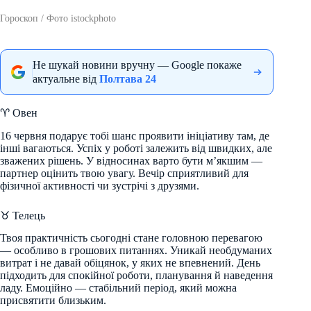
Гороскоп / Фото istockphoto
Не шукай новини вручну — Google покаже
актуальне від
Полтава 24
♈ Овен
16 червня подарує тобі шанс проявити ініціативу там, де
інші вагаються. Успіх у роботі залежить від швидких, але
зважених рішень. У відносинах варто бути м’якшим —
партнер оцінить твою увагу. Вечір сприятливий для
фізичної активності чи зустрічі з друзями.
♉ Телець
Твоя практичність сьогодні стане головною перевагою
— особливо в грошових питаннях. Уникай необдуманих
витрат і не давай обіцянок, у яких не впевнений. День
підходить для спокійної роботи, планування й наведення
ладу. Емоційно — стабільний період, який можна
присвятити близьким.