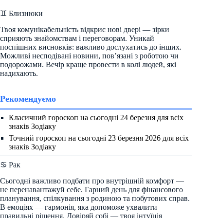
♊ Близнюки
Твоя комунікабельність відкриє нові двері — зірки
сприяють знайомствам і переговорам. Уникай
поспішних висновків: важливо дослухатись до інших.
Можливі несподівані новини, пов’язані з роботою чи
подорожами. Вечір краще провести в колі людей, які
надихають.
Рекомендуємо
Класичний гороскоп на сьогодні 24 березня для всіх
знаків Зодіаку
Точний гороскоп на сьогодні 23 березня 2026 для всіх
знаків Зодіаку
♋ Рак
Сьогодні важливо подбати про внутрішній комфорт —
не перенавантажуй себе. Гарний день для фінансового
планування, спілкування з родиною та побутових справ.
В емоціях — гармонія, яка допоможе ухвалити
правильні рішення. Довіряй собі — твоя інтуїція