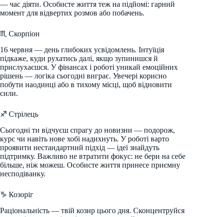
— час діяти. Особисте життя теж на підйомі: гарний
момент для відвертих розмов або побачень.
♏ Скорпіон
16 червня — день глибоких усвідомлень. Інтуїція
підкаже, куди рухатись далі, якщо зупинишся й
прислухаєшся. У фінансах і роботі уникай емоційних
рішень — логіка сьогодні виграє. Увечері корисно
побути наодинці або в тихому місці, щоб відновити
сили.
♐ Стрілець
Сьогодні ти відчуєш спрагу до новизни — подорож,
курс чи навіть нове хобі надихнуть. У роботі варто
проявити нестандартний підхід — ідеї знайдуть
підтримку. Важливо не втратити фокус: не бери на себе
більше, ніж можеш. Особисте життя принесе приємну
несподіванку.
♑ Козоріг
Раціональність — твій козир цього дня. Сконцентруйся