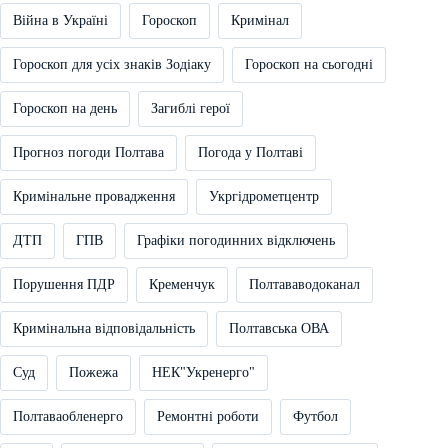
Війна в Україні
Гороскоп
Кримінал
Гороскоп для усіх знаків Зодіаку
Гороскоп на сьогодні
Гороскоп на день
Загиблі герої
Прогноз погоди Полтава
Погода у Полтаві
Кримінальне провадження
Укргідрометцентр
ДТП
ГПВ
Графіки погодинних відключень
Порушення ПДР
Кременчук
Полтававодоканал
Кримінальна відповідальність
Полтавська ОВА
Суд
Пожежа
НЕК"Укренерго"
Полтаваобленерго
Ремонтні роботи
Футбол