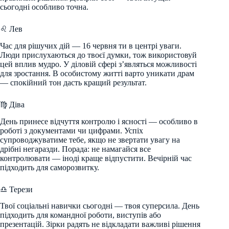
сьогодні особливо точна.
♌ Лев
Час для рішучих дій — 16 червня ти в центрі уваги.
Люди прислухаються до твоєї думки, тож використовуй
цей вплив мудро. У діловій сфері з’являться можливості
для зростання. В особистому житті варто уникати драм
— спокійний тон дасть кращий результат.
♍ Діва
День принесе відчуття контролю і ясності — особливо в
роботі з документами чи цифрами. Успіх
супроводжуватиме тебе, якщо не звертати увагу на
дрібні негаразди. Порада: не намагайся все
контролювати — іноді краще відпустити. Вечірній час
підходить для саморозвитку.
♎ Терези
Твої соціальні навички сьогодні — твоя суперсила. День
підходить для командної роботи, виступів або
презентацій. Зірки радять не відкладати важливі рішення