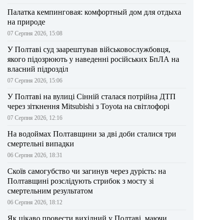
Палатка кемпинговая: комфортный дом для отдыха
на природе
07 Серпня 2026, 15:08
У Полтаві суд заарештував військовослужбовця,
якого підозрюють у наведенні російських БпЛА на
власний підрозділ
07 Серпня 2026, 15:06
У Полтаві на вулиці Сінній сталася потрійна ДТП
через зіткнення Mitsubishi з Toyota на світлофорі
07 Серпня 2026, 12:16
На водоймах Полтавщини за дві доби сталися три
смертельні випадки
06 Серпня 2026, 18:31
Скоїв самогубство чи загинув через дурість: на
Полтавщині розслідують стрибок з мосту зі
смертельним результатом
06 Серпня 2026, 18:12
Як цікаво провести вихідний у Полтаві, маючи