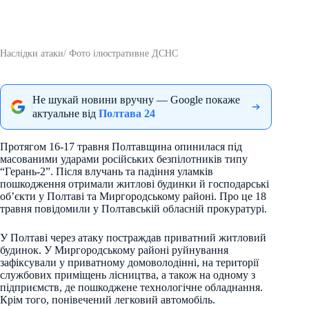
Наслідки атаки/ Фото ілюстративне ДСНС
Не шукай новини вручну — Google покаже
актуальне від
Полтава 24
Протягом 16-17 травня Полтавщина опинилася під
масованими ударами російських безпілотників типу
“Герань-2”. Після влучань та падіння уламків
пошкодження отримали житлові будинки й господарські
об’єкти у Полтаві та Миргородському районі. Про це 18
травня повідомили у Полтавській обласній прокуратурі.
У Полтаві через атаку постраждав приватний житловий
будинок. У Миргородському районі руйнування
зафіксували у приватному домоволодінні, на території
службових приміщень лісництва, а також на одному з
підприємств, де пошкоджене технологічне обладнання.
Крім того, понівечений легковий автомобіль.