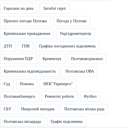
Гороскоп на день
Загиблі герої
Прогноз погоди Полтава
Погода у Полтаві
Кримінальне провадження
Укргідрометцентр
ДТП
ГПВ
Графіки погодинних відключень
Порушення ПДР
Кременчук
Полтававодоканал
Кримінальна відповідальність
Полтавська ОВА
Суд
Пожежа
НЕК"Укренерго"
Полтаваобленерго
Ремонтні роботи
Футбол
СБУ
Нещасний випадок
Полтавська міська рада
Полтавська міськрада
Графік відключень