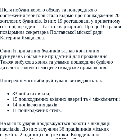
Після побудинкового обходу та попереднього
обстеження території стало відомо про пошкодження 20
житлових будинків. Із них 19 розташовані у приватному
секторі, ще один — багатоквартирний. Про це 16 травня
повідомила секретарка Полтавської міської ради
Катерина Ямщикова.
Один із приватних будинків зазнав критичних
руйнувань і більше не придатний для проживання.
Також вибухова хвиля та уламки пошкодили будівлю
дитячого садочка і місцеве складське приміщення.
Попередні масштаби руйнувань виглядають так:
83 вибитих вікна;
15 пошкоджених вхідних дверей та 4 міжкімнатні;
14 понівечених дахів;
11 пошкоджених стель.
На місцях ударів продовжуються роботи з ліквідації
наслідків. До них залучили 36 працівників міських
служб та 2 одиниці спецтехніки. Координацію