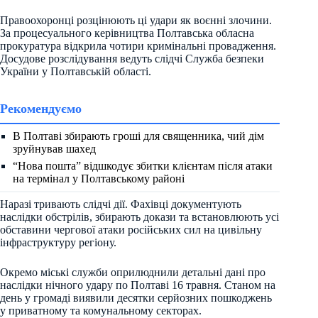
Правоохоронці розцінюють ці удари як воєнні злочини.
За процесуального керівництва Полтавська обласна
прокуратура відкрила чотири кримінальні провадження.
Досудове розслідування ведуть слідчі Служба безпеки
України у Полтавській області.
Рекомендуємо
В Полтаві збирають гроші для священника, чий дім
зруйнував шахед
“Нова пошта” відшкодує збитки клієнтам після атаки
на термінал у Полтавському районі
Наразі тривають слідчі дії. Фахівці документують
наслідки обстрілів, збирають докази та встановлюють усі
обставини чергової атаки російських сил на цивільну
інфраструктуру регіону.
Окремо міські служби оприлюднили детальні дані про
наслідки нічного удару по Полтаві 16 травня. Станом на
день у громаді виявили десятки серйозних пошкоджень
у приватному та комунальному секторах.