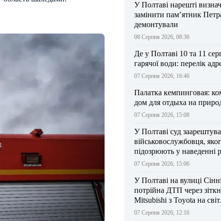
У Полтаві нарешті визна
замінити пам’ятник Петра
демонтували
08 Серпня 2026, 08:36
Де у Полтаві 10 та 11 сер
гарячої води: перелік адр
07 Серпня 2026, 16:46
Палатка кемпинговая: к
дом для отдыха на приро
07 Серпня 2026, 15:08
У Полтаві суд заарештув
військовослужбовця, яко
підозрюють у наведенні 
БпЛА на власний підрозд
07 Серпня 2026, 15:06
У Полтаві на вулиці Сінн
потрійна ДТП через зітк
Mitsubishi з Toyota на сві
07 Серпня 2026, 12:16