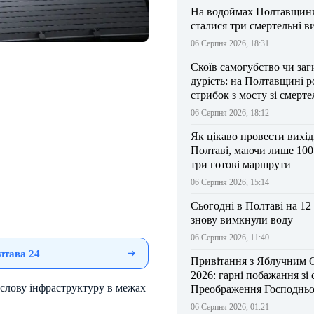
На водоймах Полтавщини 
сталися три смертельні в
06 Серпня 2026, 18:31
Скоїв самогубство чи заг
дурість: на Полтавщині р
стрибок з мосту зі смерт
результатом
06 Серпня 2026, 18:12
Як цікаво провести вихі
Полтаві, маючи лише 100
три готові маршрути
06 Серпня 2026, 15:14
Сьогодні в Полтаві на 12
знову вимкнули воду
06 Серпня 2026, 11:40
лтава 24
Привітання з Яблучним 
2026: гарні побажання зі
ислову інфраструктуру в межах
Преображення Господньо
06 Серпня 2026, 01:21