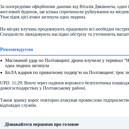
За попередніми офіційними даними від Віталія Дяківнича, один 
житловий будинок, ще кілька спричинили руйнування на місцев
Унаслідок цієї атаки загинула одна людина.
На місцях влучань продовжують працювати всі необхідні екстрен
Спеціалісти ліквідовують наслідки обстрілу та уточнюють масш
Рекомендуємо
Масований удар по Полтавщині: дрони влучили у термінал “Н
одна людина загинула
БпЛА вдарив по приватному подвір’ю на Полтавщині: троє 
UPD. 11:29: Вночі через падіння ворожого безпілотника пошкодж
домогосподарствах у Полтавському районі.
Також зранку ворог повторно атакував промислове підприємство
відповідні служби.
Дізнавайтеся першими про головне