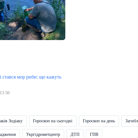
 стався мор риби: що кажуть
13:50
аків Зодіаку
Гороскоп на сьогодні
Гороскоп на день
Загибл
вадження
Укргідрометцентр
ДТП
ГПВ