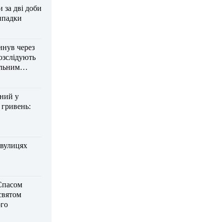
за дві доби
ипадки
инув через
озслідують
ельним
дний у
 гривень:
 вулицях
Спасом
 святом
го