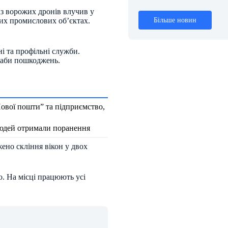
із ворожих дронів влучив у
их промислових об’єктах.
Більше новин
і та профільні служби.
таби пошкоджень.
ової пошти” та підприємство,
людей отримали поранення
ено скління вікон у двох
. На місці працюють усі