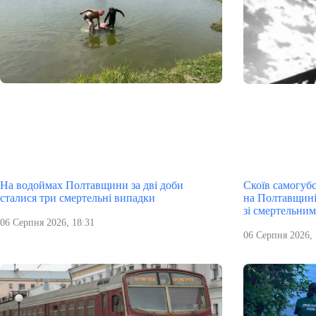
На водоймах Полтавщини за дві доби
Скоїв самогубс
сталися три смертельні випадки
на Полтавщині
зі смертельним
06 Серпня 2026, 18:31
06 Серпня 2026, 