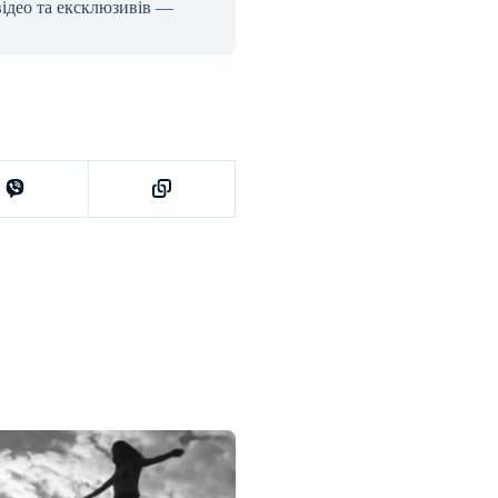
відео та ексклюзивів —