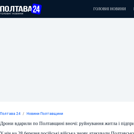
Перейти
до
ГОЛОВНІ НОВИНИ
вмісту
Полтава 24
/
Новини Полтавщини
Дрони вдарили по Полтавщині вночі: руйнування житла і підпри
У ніч на 28 березня російські війська знову атакували Полтавськ