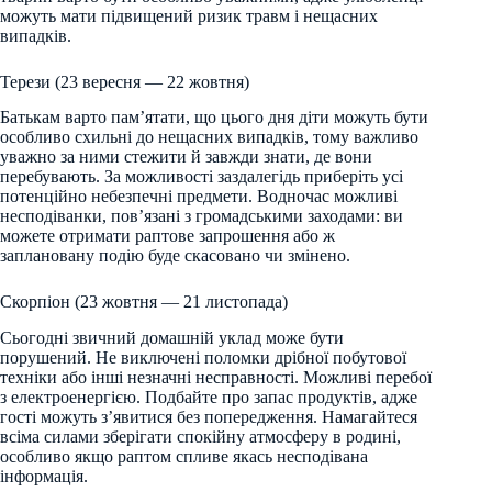
можуть мати підвищений ризик травм і нещасних
випадків.
Терези (23 вересня — 22 жовтня)
Батькам варто пам’ятати, що цього дня діти можуть бути
особливо схильні до нещасних випадків, тому важливо
уважно за ними стежити й завжди знати, де вони
перебувають. За можливості заздалегідь приберіть усі
потенційно небезпечні предмети. Водночас можливі
несподіванки, пов’язані з громадськими заходами: ви
можете отримати раптове запрошення або ж
заплановану подію буде скасовано чи змінено.
Скорпіон (23 жовтня — 21 листопада)
Сьогодні звичний домашній уклад може бути
порушений. Не виключені поломки дрібної побутової
техніки або інші незначні несправності. Можливі перебої
з електроенергією. Подбайте про запас продуктів, адже
гості можуть з’явитися без попередження. Намагайтеся
всіма силами зберігати спокійну атмосферу в родині,
особливо якщо раптом спливе якась несподівана
інформація.