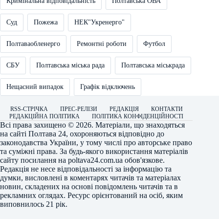
Кримінальна відповідальність
Полтавська ОВА
Суд
Пожежа
НЕК"Укренерго"
Полтаваобленерго
Ремонтні роботи
Футбол
СБУ
Полтавська міська рада
Полтавська міськрада
Нещасний випадок
Графік відключень
RSS-СТРІЧКА
ПРЕС-РЕЛІЗИ
РЕДАКЦІЯ
КОНТАКТИ
РЕДАКЦІЙНА ПОЛІТИКА
ПОЛІТИКА КОНФІДЕНЦІЙНОСТІ
Всі права захищено © 2026. Матеріали, що знаходяться
на сайті
Полтава 24
, охороняються відповідно до
законодавства України, у тому числі про авторське право
та суміжні права. За будь-якого використання матеріалів
сайту посилання на
poltava24.com.ua
обов'язкове.
Редакція не несе відповідальності за інформацію та
думки, висловлені в коментарях читачів та матеріалах
новин, складених на основі повідомлень читачів та в
рекламних оглядах. Ресурс орієнтований на осіб, яким
виповнилось 21 рік.