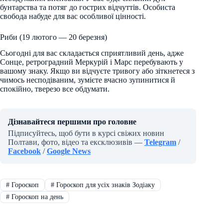
бунтарства та потяг до гострих відчуттів. Особиста
свобода набуде для вас особливої цінності.
Риби (19 лютого — 20 березня)
Сьогодні для вас складається сприятливий день, адже
Сонце, ретроградний Меркурій і Марс перебувають у
вашому знаку. Якщо ви відчуєте тривогу або зіткнетеся з
чимось несподіваним, зумієте вчасно зупинитися й
спокійно, тверезо все обдумати.
Дізнавайтеся першими про головне
Підписуйтесь, щоб бути в курсі свіжих новин
Полтави, фото, відео та ексклюзивів —
Telegram
/
Facebook
/
Google News
#
Гороскоп
#
Гороскоп для усіх знаків Зодіаку
#
Гороскоп на день