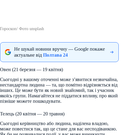
Гороскоп/ Фото unsplash
Не шукай новини вручну — Google покаже
актуальне від
Полтава 24
Овен (21 березня — 19 квітня)
Сьогодні у вашому оточенні може з’явитися незвичайна,
нестандартна людина — та, що помітно відрізняється від
інших. Це може бути як новий знайомий, так і учасник
якоїсь групи. Намагайтеся не піддатися впливу, про який
пізніше можете пошкодувати.
Телець (20 квітня — 20 травня)
Сьогодні керівництво або людина, наділена владою,
може повестися так, що це стане для вас несподіванкою.
Як би не розвивалися події, у вас може виникнути