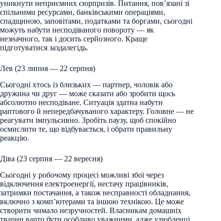
уникнути неприємних сюрпризів. Питання, пов’язані зі
спільними ресурсами, банківськими операціями,
спадщиною, заповітами, податками та боргами, сьогодні
можуть набути несподіваного повороту — як
незначного, так і досить серйозного. Краще
підготуватися заздалегідь.
Лев (23 липня — 22 серпня)
Сьогодні хтось із близьких — партнер, чоловік або
дружина чи друг — може сказати або зробити щось
абсолютно несподіване. Ситуація здатна набути
раптового й непередбачуваного характеру. Головне — не
реагувати імпульсивно. Зробіть паузу, щоб спокійно
осмислити те, що відбувається, і обрати правильну
реакцію.
Діва (23 серпня — 22 вересня)
Сьогодні у робочому процесі можливі збої через
відключення електроенергії, нестачу працівників,
затримки постачання, а також несправності обладнання,
включно з комп’ютерами та іншою технікою. Це може
створити чимало незручностей. Власникам домашніх
тварин варто бути особливо уважними, адже улюбленці