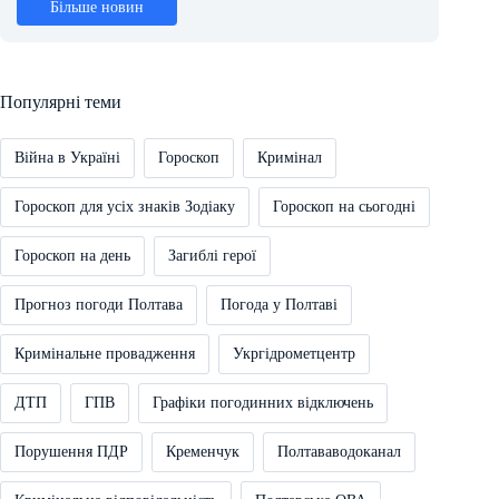
Більше новин
Популярні теми
Війна в Україні
Гороскоп
Кримінал
Гороскоп для усіх знаків Зодіаку
Гороскоп на сьогодні
Гороскоп на день
Загиблі герої
Прогноз погоди Полтава
Погода у Полтаві
Кримінальне провадження
Укргідрометцентр
ДТП
ГПВ
Графіки погодинних відключень
Порушення ПДР
Кременчук
Полтававодоканал