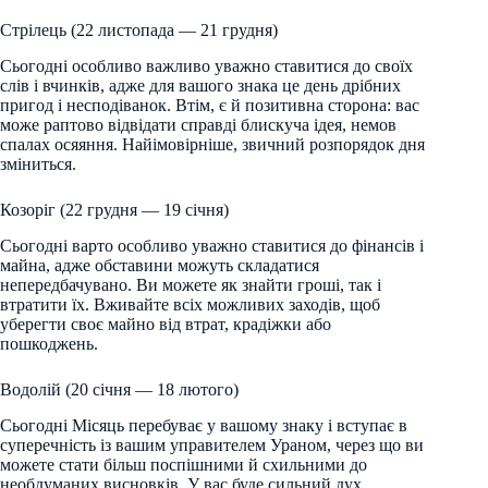
Стрілець (22 листопада — 21 грудня)
Сьогодні особливо важливо уважно ставитися до своїх
слів і вчинків, адже для вашого знака це день дрібних
пригод і несподіванок. Втім, є й позитивна сторона: вас
може раптово відвідати справді блискуча ідея, немов
спалах осяяння. Найімовірніше, звичний розпорядок дня
зміниться.
Козоріг (22 грудня — 19 січня)
Сьогодні варто особливо уважно ставитися до фінансів і
майна, адже обставини можуть складатися
непередбачувано. Ви можете як знайти гроші, так і
втратити їх. Вживайте всіх можливих заходів, щоб
уберегти своє майно від втрат, крадіжки або
пошкоджень.
Водолій (20 січня — 18 лютого)
Сьогодні Місяць перебуває у вашому знаку і вступає в
суперечність із вашим управителем Ураном, через що ви
можете стати більш поспішними й схильними до
необдуманих висновків. У вас буде сильний дух