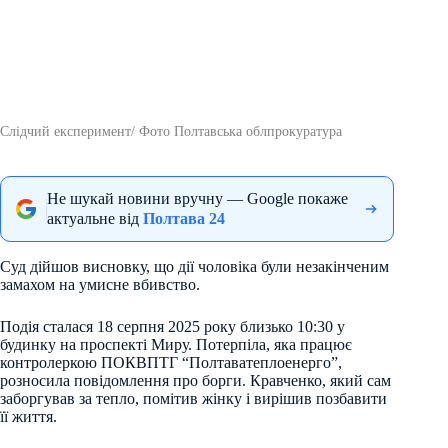
Слідчий експеримент/ Фото Полтавська облпрокуратура
Не шукай новини вручну — Google покаже
актуальне від
Полтава 24
Суд дійшов висновку, що дії чоловіка були незакінченим
замахом на умисне вбивство.
Подія сталася 18 серпня 2025 року близько 10:30 у
будинку на проспекті Миру. Потерпіла, яка працює
контролеркою ПОКВПТГ “Полтаватеплоенерго”,
розносила повідомлення про борги. Кравченко, який сам
заборгував за тепло, помітив жінку і вирішив позбавити
її життя.