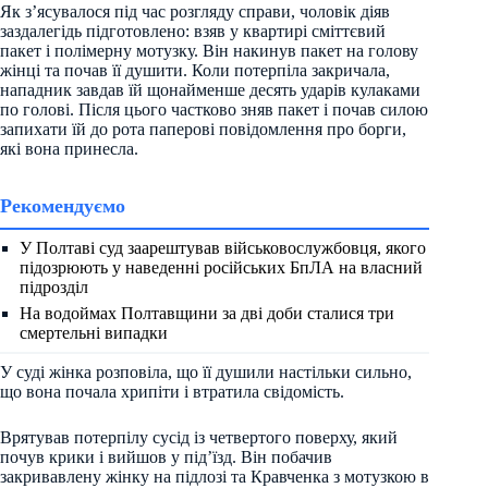
Як з’ясувалося під час розгляду справи, чоловік діяв
заздалегідь підготовлено: взяв у квартирі сміттєвий
пакет і полімерну мотузку. Він накинув пакет на голову
жінці та почав її душити. Коли потерпіла закричала,
нападник завдав їй щонайменше десять ударів кулаками
по голові. Після цього частково зняв пакет і почав силою
запихати їй до рота паперові повідомлення про борги,
які вона принесла.
Рекомендуємо
У Полтаві суд заарештував військовослужбовця, якого
підозрюють у наведенні російських БпЛА на власний
підрозділ
На водоймах Полтавщини за дві доби сталися три
смертельні випадки
У суді жінка розповіла, що її душили настільки сильно,
що вона почала хрипіти і втратила свідомість.
Врятував потерпілу сусід із четвертого поверху, який
почув крики і вийшов у під’їзд. Він побачив
закривавлену жінку на підлозі та Кравченка з мотузкою в