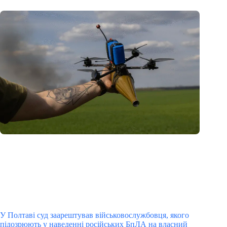
У Полтаві суд заарештував військовослужбовця, якого
підозрюють у наведенні російських БпЛА на власний