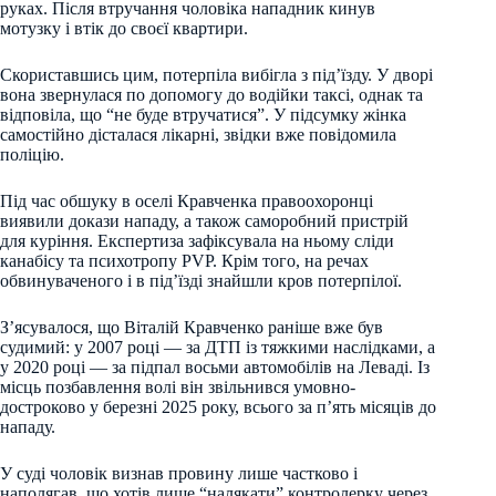
руках. Після втручання чоловіка нападник кинув
мотузку і втік до своєї квартири.
Скориставшись цим, потерпіла вибігла з під’їзду. У дворі
вона звернулася по допомогу до водійки таксі, однак та
відповіла, що “не буде втручатися”. У підсумку жінка
самостійно дісталася лікарні, звідки вже повідомила
поліцію.
Під час обшуку в оселі Кравченка правоохоронці
виявили докази нападу, а також саморобний пристрій
для куріння. Експертиза зафіксувала на ньому сліди
канабісу та психотропу PVP. Крім того, на речах
обвинуваченого і в під’їзді знайшли кров потерпілої.
З’ясувалося, що Віталій Кравченко раніше вже був
судимий: у 2007 році — за ДТП із тяжкими наслідками, а
у 2020 році — за підпал восьми автомобілів на Леваді. Із
місць позбавлення волі він звільнився умовно-
достроково у березні 2025 року, всього за п’ять місяців до
нападу.
У суді чоловік визнав провину лише частково і
наполягав, що хотів лише “налякати” контролерку через