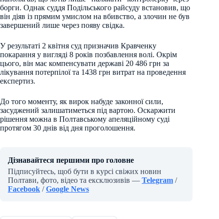
борги. Однак суддя Подільського райсуду встановив, що
він діяв із прямим умислом на вбивство, а злочин не був
завершений лише через появу свідка.
У результаті 2 квітня суд призначив Кравченку
покарання у вигляді 8 років позбавлення волі. Окрім
цього, він має компенсувати державі 20 486 грн за
лікування потерпілої та 1438 грн витрат на проведення
експертиз.
До того моменту, як вирок набуде законної сили,
засуджений залишатиметься під вартою. Оскаржити
рішення можна в Полтавському апеляційному суді
протягом 30 днів від дня проголошення.
Дізнавайтеся першими про головне
Підписуйтесь, щоб бути в курсі свіжих новин
Полтави, фото, відео та ексклюзивів —
Telegram
/
Facebook
/
Google News