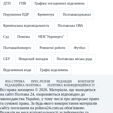
ДТП
ГПВ
Графіки погодинних відключень
Порушення ПДР
Кременчук
Полтававодоканал
Кримінальна відповідальність
Полтавська ОВА
Суд
Пожежа
НЕК"Укренерго"
Полтаваобленерго
Ремонтні роботи
Футбол
СБУ
Нещасний випадок
Полтавська міська рада
Відключення води
Графік відключень
RSS-СТРІЧКА
ПРЕС-РЕЛІЗИ
РЕДАКЦІЯ
КОНТАКТИ
РЕДАКЦІЙНА ПОЛІТИКА
ПОЛІТИКА КОНФІДЕНЦІЙНОСТІ
Всі права захищено © 2026. Матеріали, що знаходяться
на сайті
Полтава 24
, охороняються відповідно до
законодавства України, у тому числі про авторське право
та суміжні права. За будь-якого використання матеріалів
сайту посилання на
poltava24.com.ua
обов'язкове.
Редакція не несе відповідальності за інформацію та