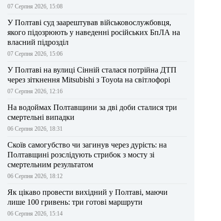
07 Серпня 2026, 15:08
У Полтаві суд заарештував військовослужбовця,
якого підозрюють у наведенні російських БпЛА на
власний підрозділ
07 Серпня 2026, 15:06
У Полтаві на вулиці Сінній сталася потрійна ДТП
через зіткнення Mitsubishi з Toyota на світлофорі
07 Серпня 2026, 12:16
На водоймах Полтавщини за дві доби сталися три
смертельні випадки
06 Серпня 2026, 18:31
Скоїв самогубство чи загинув через дурість: на
Полтавщині розслідують стрибок з мосту зі
смертельним результатом
06 Серпня 2026, 18:12
Як цікаво провести вихідний у Полтаві, маючи
лише 100 гривень: три готові маршрути
06 Серпня 2026, 15:14