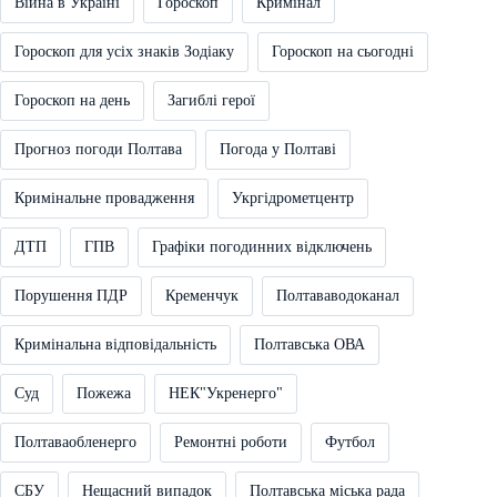
Війна в Україні
Гороскоп
Кримінал
Гороскоп для усіх знаків Зодіаку
Гороскоп на сьогодні
Гороскоп на день
Загиблі герої
Прогноз погоди Полтава
Погода у Полтаві
Кримінальне провадження
Укргідрометцентр
ДТП
ГПВ
Графіки погодинних відключень
Порушення ПДР
Кременчук
Полтававодоканал
Кримінальна відповідальність
Полтавська ОВА
Суд
Пожежа
НЕК"Укренерго"
Полтаваобленерго
Ремонтні роботи
Футбол
СБУ
Нещасний випадок
Полтавська міська рада