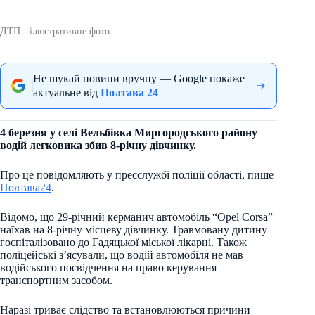
ДТП - ілюстративне фото
Не шукай новини вручну — Google покаже
актуальне від
Полтава 24
4 березня у селі Вельбівка Миргородського району
водій легковика збив 8-річну дівчинку.
Про це повідомляють у пресслужбі поліції області, пише
Полтава24
.
Відомо, що 29-річний керманич автомобіль “Opel Corsa”
наїхав на 8-річну місцеву дівчинку. Травмовану дитину
госпіталізовано до Гадяцької міської лікарні. Також
поліцейські з’ясували, що водій автомобіля не мав
водійського посвідчення на право керування
транспортним засобом.
Наразі триває слідство та встановлюються причини