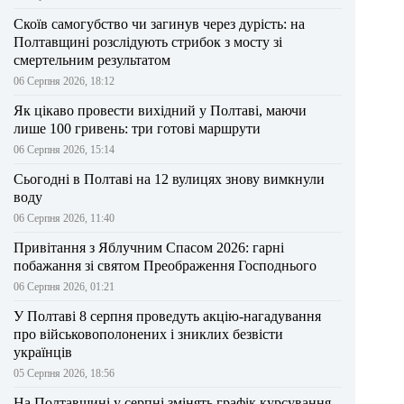
Скоїв самогубство чи загинув через дурість: на
Полтавщині розслідують стрибок з мосту зі
смертельним результатом
06 Серпня 2026, 18:12
Як цікаво провести вихідний у Полтаві, маючи
лише 100 гривень: три готові маршрути
06 Серпня 2026, 15:14
Сьогодні в Полтаві на 12 вулицях знову вимкнули
воду
06 Серпня 2026, 11:40
Привітання з Яблучним Спасом 2026: гарні
побажання зі святом Преображення Господнього
06 Серпня 2026, 01:21
У Полтаві 8 серпня проведуть акцію-нагадування
про військовополонених і зниклих безвісти
українців
05 Серпня 2026, 18:56
На Полтавщині у серпні змінять графік курсування